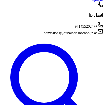
اتصل بنا
+97145520247
admissions@dubaibritishschooljp.ae