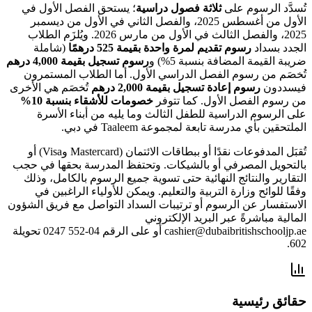
تُسدَّد الرسوم على
ثلاثة فصول دراسية
؛ يستحق الفصل الأول في
الأول من أغسطس 2025، والفصل الثاني في الأول من ديسمبر
2025، والفصل الثالث في الأول من مارس 2026. ويُلزَم الطلاب
الجدد بسداد
رسوم تقديم لمرة واحدة بقيمة 525 درهمًا
(شاملة
ضريبة القيمة المضافة بنسبة 5%) و
رسوم تسجيل بقيمة 4,000 درهم
تُخصَم من رسوم الفصل الدراسي الأول. أما الطلاب المستمرون
فيسددون
رسوم إعادة تسجيل بقيمة 2,000 درهم
تُخصَم هي الأخرى
من رسوم الفصل الأول. كما تتوفر
خصومات للأشقاء بنسبة 10%
على الرسوم الدراسية للطفل الثالث وما يليه من أبناء الأسرة
الملتحقين بأي مدرسة تابعة لمجموعة Taaleem في دبي.
تُقبَل المدفوعات نقدًا أو ببطاقات الائتمان (Mastercard وVisa) أو
بالتحويل المصرفي أو بالشيكات. وتحتفظ المدرسة بحقها في حجب
التقارير والنتائج النهائية حتى تسوية جميع الرسوم بالكامل، وذلك
وفقًا للوائح وزارة التربية والتعليم. ويمكن للأولياء الراغبين في
الاستفسار عن الرسوم أو ترتيبات السداد التواصل مع فريق الشؤون
المالية مباشرةً عبر البريد الإلكتروني
cashier@dubaibritishschooljp.ae أو على الرقم 04-552 0247 تحويلة
602.
حقائق رئيسية