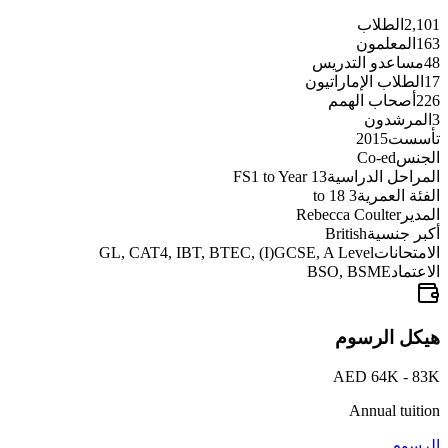
2,101
الطلاب
163
المعلمون
48
مساعدو التدريس
17
الطلاب الإماراتيون
226
أصحاب الهمم
3
المرشدون
تأسست
2015
الجنس
Co-ed
المراحل الدراسية
FS1 to Year 13
الفئة العمرية
3 to 18
المدير
Rebecca Coulter
أكبر جنسية
British
الامتحانات
GL, CAT4, IBT, BTEC, (I)GCSE, A Level
الاعتماد
BSO, BSME
هيكل الرسوم
AED 64K - 83K
Annual tuition
الرسوم