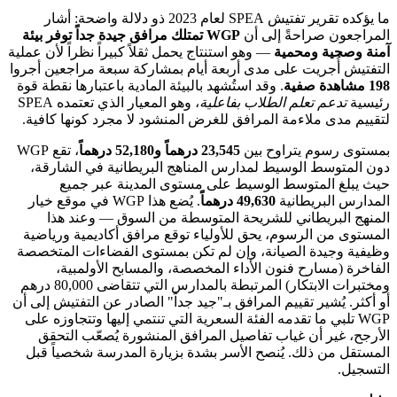
ما يؤكده تقرير تفتيش SPEA لعام 2023 ذو دلالة واضحة: أشار
المراجعون صراحةً إلى أن
WGP تمتلك مرافق جيدة جداً توفر بيئة
آمنة وصحية ومحمية
— وهو استنتاج يحمل ثقلاً كبيراً نظراً لأن عملية
التفتيش أُجريت على مدى أربعة أيام بمشاركة سبعة مراجعين أجروا
198 مشاهدة صفية
. وقد استُشهد بالبيئة المادية باعتبارها نقطة قوة
رئيسية
تدعم تعلم الطلاب بفاعلية
، وهو المعيار الذي تعتمده SPEA
لتقييم مدى ملاءمة المرافق للغرض المنشود لا مجرد كونها كافية.
بمستوى رسوم يتراوح بين
23,545 درهماً و52,180 درهماً
، تقع WGP
دون المتوسط الوسيط لمدارس المناهج البريطانية في الشارقة،
حيث يبلغ المتوسط الوسيط على مستوى المدينة عبر جميع
المدارس البريطانية
49,630 درهماً
. يُضع هذا WGP في موقع خيار
المنهج البريطاني للشريحة المتوسطة من السوق — وعند هذا
المستوى من الرسوم، يحق للأولياء توقع مرافق أكاديمية ورياضية
وظيفية وجيدة الصيانة، وإن لم تكن بمستوى الفضاءات المتخصصة
الفاخرة (مسارح فنون الأداء المخصصة، والمسابح الأولمبية،
ومختبرات الابتكار) المرتبطة بالمدارس التي تتقاضى 80,000 درهم
أو أكثر. يُشير تقييم المرافق بـ"جيد جداً" الصادر عن التفتيش إلى أن
WGP تلبي ما تقدمه الفئة السعرية التي تنتمي إليها وتتجاوزه على
الأرجح، غير أن غياب تفاصيل المرافق المنشورة يُصعّب التحقق
المستقل من ذلك. يُنصح الأسر بشدة بزيارة المدرسة شخصياً قبل
التسجيل.