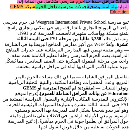
SPEA: مرافق جيدة جداً
حرم مدرسي متكامل من البداية إلى
النهاية
بيئة آمنة وصحية
جولات مدرسية داخل الحرم
شبكة GEMS
Education
تقع مدرسة Wesgreen International Private School في حرم مدرسي
واحد في المويلح التجاري بالشارقة، وهو حي سكني وتجاري راسخ
يتمتع بشبكة مواصلات متميزة. تأسست المدرسة عام 1991،
وتستقبل حالياً
3,358 طالباً من مرحلة FS1 حتى السنة الثالثة
عشرة
، وتُعدّ WGP من أكبر مدارس المناهج البريطانية في الشارقة
— وهي مدينة تهيمن فيها المدارس البريطانية على خيارات المناهج
الدراسية. يضم الحرم المدرسي رحلة التعليم الكاملة تحت سقف
واحد، من مرحلة الطفولة المبكرة حتى الصف السادس، مما يُشكّل
ميزة عملية للأسر التي لديها أبناء في مراحل دراسية مختلفة.
تفاصيل المرافق الشاملة — بما في ذلك مساحة الحرم بالمتر
المربع، وعدد المختبرات، وطاقة المكتبة، والبنية التحتية الرياضية،
وتوفر التقنيات —
[مفقودة: لم تُفصح المدرسة أو GEMS
Education عن بيانات المرافق الشاملة للعموم]
. يُدرج الموقع
الإلكتروني للمدرسة المكاتب الإدارية والفصول الدراسية الممتدة من
FS1 حتى السنة الثالثة عشرة باعتبارها المميزات الرئيسية للحرم،
وهو أمر يبدو شحيحاً بشكل لافت لمدرسة بهذا الحجم ومستوى
الرسوم. وينبغي للأولياء الراغبين في الاطلاع على تفاصيل دقيقة
حول المرافق أن يطلبوا جولة في الحرم مباشرةً، إذ تُتيح المدرسة
هذه الجولات بفاعلية من خلال فريق القبول لديها.