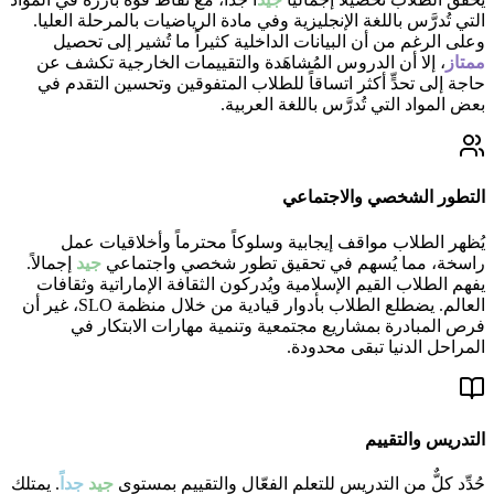
التي تُدرَّس باللغة الإنجليزية وفي مادة الرياضيات بالمرحلة العليا.
وعلى الرغم من أن البيانات الداخلية كثيراً ما تُشير إلى تحصيل
ممتاز
، إلا أن الدروس المُشاهَدة والتقييمات الخارجية تكشف عن
حاجة إلى تحدٍّ أكثر اتساقاً للطلاب المتفوقين وتحسين التقدم في
بعض المواد التي تُدرَّس باللغة العربية.
التطور الشخصي والاجتماعي
يُظهر الطلاب مواقف إيجابية وسلوكاً محترماً وأخلاقيات عمل
راسخة، مما يُسهم في تحقيق تطور شخصي واجتماعي
جيد
إجمالاً.
يفهم الطلاب القيم الإسلامية ويُدركون الثقافة الإماراتية وثقافات
العالم. يضطلع الطلاب بأدوار قيادية من خلال منظمة SLO، غير أن
فرص المبادرة بمشاريع مجتمعية وتنمية مهارات الابتكار في
المراحل الدنيا تبقى محدودة.
التدريس والتقييم
حُدِّد كلٌّ من التدريس للتعلم الفعّال والتقييم بمستوى
جيد
جدا
. يمتلك