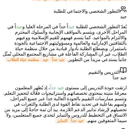
التطور الشخصي والاجتماعي للطلبة
جيد
يُعدّ التطور الشخصي للطلبة
جيد
اً جداً في المرحلة العليا و
جيد
اً في
المراحل الأخرى، ويتسم بالمواقف الإيجابية والسلوك المحترم
والالتزام بالمواعيد. كما يتسم فهمهم للقيم الإسلامية ووعيهم
بالثقافتين الإماراتية والعالمية ومسؤوليتهم الاجتماعية بالجودة
باستمرار. ويضطلع الطلبة بأدوار قيادية من خلال منظمة حياة
الطلاب، غير أن المشاركة الفاعلة في مشاريع المجتمع المحلي تُمثّل
جانباً يستدعي مزيداً من التطوير.
جيد جداً
جيد
منظمة حياة الطلاب
التدريس والتقييم
جيد جداً
ارتقت جودة التدريس إلى مستوى
جيد
جدا
، إذ يُظهر المعلمون
معرفةً متينة بمحتوى تخصصاتهم واستراتيجيات فعّالة لتحفيز التعلم.
وتتسم ممارسات التقييم بالجودة العالية جداً عبر جميع المراحل،
وتُسهم بفاعلية في تحديد نقاط القوة لدى الطلبة والثغرات في
تحصيلهم لإرشاد تدابير الدعم اللازمة. بيد أن ثمة حاجةً إلى مزيد من
الاتساق في التخطيط للدروس والتمايز لتحدي جميع المتعلمين، ولا
سيما المتفوقين منهم.
جيد جداً
التمايز