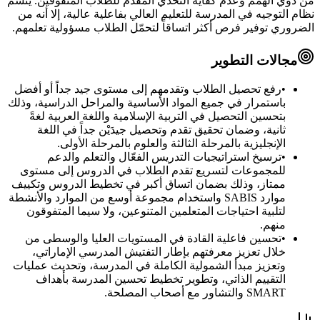
من ذوي الهمم وعدم كفاية التحدي المقدَّم للطلاب المتفوقين. يتسم
نظام التوجيه في المدرسة للتعليم العالي بفاعلية عالية، إلا أنه من
الضروري توفير فرص أكثر اتساقاً لتحمّل الطلاب مسؤولية تعلمهم.
مجالات التطوير
•
رفع تحصيل الطلاب وتقدمهم إلى مستوى جيد جداً أو أفضل
باستمرار في جميع المواد الأساسية والمراحل الدراسية، وذلك
بتحسين التحصيل في التربية الإسلامية واللغة العربية لغةً
ثانية، وضمان تحقيق تقدم وتحصيل جيدَيْن جداً في اللغة
الإنجليزية بالمرحلة الثالثة والعلوم بالمرحلة الأولى.
•
ترسيخ استراتيجيات التدريس الفعّال والتعلم والدعم
للمجموعات لتسريع تقدم الطلاب في الدروس إلى مستوى
ممتاز، وذلك بضمان اتساق أكبر في تخطيط الدروس وتكييف
موارد SABIS واستخدام مجموعة أوسع من الموارد والأنشطة
لتلبية احتياجات المتعلمين المتنوعين، ولا سيما المتفوقون
منهم.
•
تحسين فاعلية القادة في المستويات العليا والوسطى من
خلال تعزيز معرفتهم بإطار التفتيش المدرسي الإماراتي،
وتعزيز مبدأ الشمولية الكاملة في المدرسة، وتحديث عمليات
التقييم الذاتي، وتطوير تخطيط تحسين المدرسة بأهداف
SMART والتشاور مع أصحاب المصلحة.