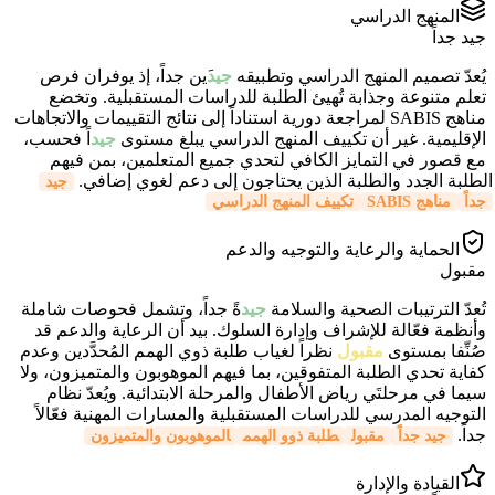
المنهج الدراسي
جيد جداً
يُعدّ تصميم المنهج الدراسي وتطبيقه
جيد
َين جداً، إذ يوفران فرص
تعلم متنوعة وجذابة تُهيئ الطلبة للدراسات المستقبلية. وتخضع
مناهج SABIS لمراجعة دورية استناداً إلى نتائج التقييمات والاتجاهات
الإقليمية. غير أن تكييف المنهج الدراسي يبلغ مستوى
جيد
اً فحسب،
مع قصور في التمايز الكافي لتحدي جميع المتعلمين، بمن فيهم
الطلبة الجدد والطلبة الذين يحتاجون إلى دعم لغوي إضافي.
جيد
جداً
مناهج SABIS
تكييف المنهج الدراسي
الحماية والرعاية والتوجيه والدعم
مقبول
تُعدّ الترتيبات الصحية والسلامة
جيد
ةً جداً، وتشمل فحوصات شاملة
وأنظمة فعّالة للإشراف وإدارة السلوك. بيد أن الرعاية والدعم قد
صُنِّفا بمستوى
مقبول
نظراً لغياب طلبة ذوي الهمم المُحدَّدين وعدم
كفاية تحدي الطلبة المتفوقين، بما فيهم الموهوبون والمتميزون، ولا
سيما في مرحلتَي رياض الأطفال والمرحلة الابتدائية. ويُعدّ نظام
التوجيه المدرسي للدراسات المستقبلية والمسارات المهنية فعّالاً
جداً.
جيد جداً
مقبول
طلبة ذوو الهمم
الموهوبون والمتميزون
القيادة والإدارة