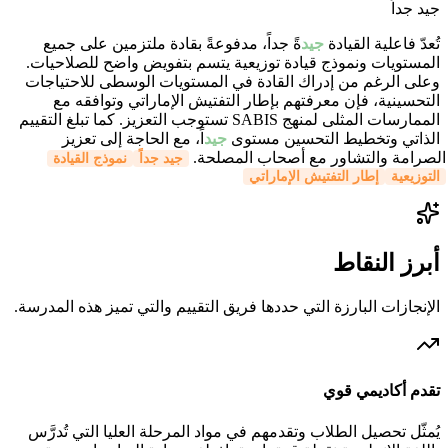
جيد جداً
تُعدّ فاعلية القيادة
جيد
ةً جداً، مدفوعةً بقادة ملتزمين على جميع
المستويات ونموذج قيادة توزيعية يتسم بتفويض واضح للصلاحيات.
وعلى الرغم من إدراك القادة في المستويات الوسطى للاحتياجات
التحسينية، فإن معرفتهم بإطار التفتيش الإماراتي وتوافقه مع
الممارسات المثلى لمنهج SABIS تستوجب التعزيز. كما تبلغ التقييم
الذاتي وتخطيط التحسين مستوى
جيد
اً، مع الحاجة إلى تعزيز
الصرامة والتشاور مع أصحاب المصلحة.
جيد جداً
نموذج القيادة
التوزيعية
إطار التفتيش الإماراتي
أبرز النقاط
الإنجازات البارزة التي حددها فريق التقييم والتي تميز هذه المدرسة.
تقدم أكاديمي قوي
يُمثّل تحصيل الطلاب وتقدمهم في مواد المرحلة العليا التي تُدرَّس