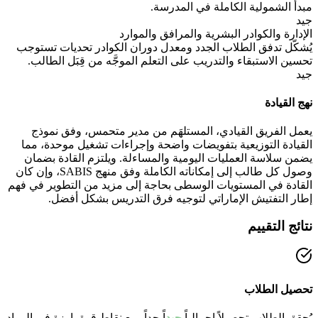
مبدأ الشمولية الكاملة في المدرسة.
جيد
الإدارة والكوادر البشرية والمرافق والموارد
يُشكّل تدفق الطلاب الجدد ومعدل دوران الكوادر تحديات تستوجب
تحسين الاستبقاء والتدريب على التعلم الموجَّه من قِبَل الطالب.
جيد
نهج القيادة
يعمل الفريق القيادي، المستلهَم من مدير متحمس، وفق نموذج
القيادة التوزيعية بتفويضات واضحة وإجراءات تشغيل موحدة، مما
يضمن سلاسة العمليات اليومية والمساءلة. ويلتزم القادة بضمان
وصول كل طالب إلى إمكاناته الكاملة وفق منهج SABIS، وإن كان
القادة في المستويات الوسطى بحاجة إلى مزيد من التطوير في فهم
إطار التفتيش الإماراتي لتوجيه فرق التدريس بشكل أفضل.
نتائج التقييم
تحصيل الطلاب
يُحقق الطلاب تحصيلاً إجمالياً
جيد
اً جداً، مع نقاط قوة بارزة في المواد