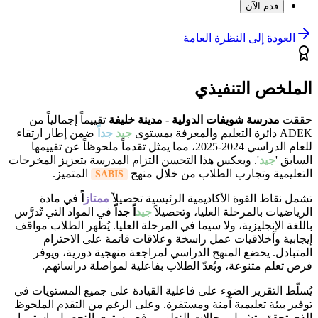
قدم الآن
العودة إلى النظرة العامة
الملخص التنفيذي
حققت
مدرسة شويفات الدولية - مدينة خليفة
تقييماً إجمالياً من
ADEK دائرة التعليم والمعرفة بمستوى
جيد
جدا
ضمن إطار ارتقاء
للعام الدراسي 2024-2025، مما يمثل تقدماً ملحوظاً عن تقييمها
السابق '
جيد
'. ويعكس هذا التحسن التزام المدرسة بتعزيز المخرجات
التعليمية وتجارب الطلاب من خلال منهج
المتميز.
SABIS
تشمل نقاط القوة الأكاديمية الرئيسية تحصيلاً
ممتاز
اً
في مادة
الرياضيات بالمرحلة العليا، وتحصيلاً
جيد
اً جداً
في المواد التي تُدرَّس
باللغة الإنجليزية، ولا سيما في المرحلة العليا. يُظهر الطلاب مواقف
إيجابية وأخلاقيات عمل راسخة وعلاقات قائمة على الاحترام
المتبادل. يخضع المنهج الدراسي لمراجعة منهجية دورية، ويوفر
فرص تعلم متنوعة، ويُعدّ الطلاب بفاعلية لمواصلة دراساتهم.
يُسلّط التقرير الضوء على فاعلية القيادة على جميع المستويات في
توفير بيئة تعليمية آمنة ومستقرة. وعلى الرغم من التقدم الملحوظ
الذي تحقق، تشمل مجالات التطوير رفع مستوى التحصيل باستمرار