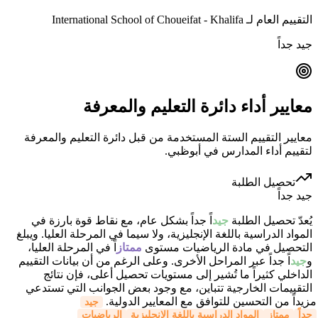
التقييم العام لـ International School of Choueifat - Khalifa
جيد جداً
معايير أداء دائرة التعليم والمعرفة
معايير التقييم الستة المستخدمة من قبل دائرة التعليم والمعرفة
لتقييم أداء المدارس في أبوظبي.
تحصيل الطلبة
جيد جداً
يُعدّ تحصيل الطلبة
جيد
اً جداً بشكل عام، مع نقاط قوة بارزة في
المواد الدراسية باللغة الإنجليزية، ولا سيما في المرحلة العليا. ويبلغ
التحصيل في مادة الرياضيات مستوى
ممتاز
اً في المرحلة العليا،
و
جيد
اً جداً عبر المراحل الأخرى. وعلى الرغم من أن بيانات التقييم
الداخلي كثيراً ما تُشير إلى مستويات تحصيل أعلى، فإن نتائج
التقييمات الخارجية تتباين، مع وجود بعض الجوانب التي تستدعي
مزيداً من التحسين للتوافق مع المعايير الدولية.
جيد
جداً
ممتاز
المواد الدراسية باللغة الإنجليزية
الرياضيات