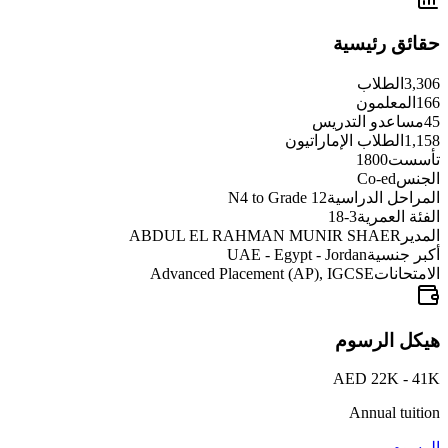
حقائق رئيسية
3,306
الطلاب
166
المعلمون
45
مساعدو التدريس
1,158
الطلاب الإماراتيون
تأسست
1800
الجنس
Co-ed
المراحل الدراسية
N4 to Grade 12
الفئة العمرية
3-18
المدير
ABDUL EL RAHMAN MUNIR SHAER
أكبر جنسية
UAE - Egypt - Jordan
الامتحانات
Advanced Placement (AP), IGCSE
هيكل الرسوم
AED 22K - 41K
Annual tuition
الرسوم