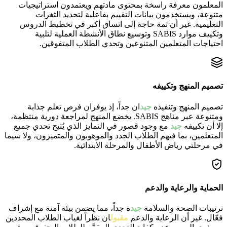
المعلمون معرفة راسخة بمحتوى مادتهم ويعتمدون استراتيجيات
متنوعة، ويستخدمون بيانات التقييم بفاعلية لتحديد الثغرات
التعليمية. غير أن ثمة حاجة إلى اتساق أكبر في تخطيط الدروس
وتكييف موارد SABIS وتوسيع نطاق الأنشطة العملية لتلبية
احتياجات المتعلمين المتنوعين وتحدي الطلاب المتفوقين.
تصميم المنهج وتكييفه
تصميم المنهج وتنفيذه
جيد
ان جداً، إذ يوفران فرص تعلم جذابة
ومتنوعة عبر مناهج SABIS. يخضع المنهج لمراجعة دورية منتظمة،
إلا أن تكييفه
جيد
مع وجود قصور في التمايز الذي يُتيح تحدي جميع
المتعلمين، بما فيهم الطلاب الجدد والموهوبون والمتميزون، ولا سيما
في مرحلتي رياض الأطفال والمرحلة الابتدائية.
الحماية والرعاية والدعم
ترتيبات الصحة والسلامة
جيد
ة جداً، مما يضمن بيئة آمنة مع إشراف
فعّال. غير أن الرعاية والدعم
مقبول
ان نظراً لغياب الطلاب المحددين