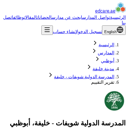
edcare
.ae
الرئيسية
تواصل المدارس
ابحث عن مدارس
الحضانات
المقالات
وظائف
اتصل
بنا
تسجيل الدخول
إنشاء حساب
English
الرئيسية
المدارس
أبوظبي
مدينة خليفة
المدرسة الدولية شويفات - خليفة
تقرير التقييم
المدرسة الدولية شويفات - خليفة، أبوظبي