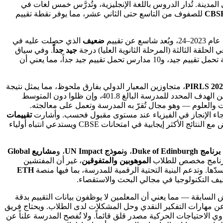
اع الأوسع للمناهج الهندية الذي يضم 34 مدرسة في المدينة. تُدار الدروس باللغة الإنجليزية، وتُدرَّس خمس لغات في
للصفوف من التاسع حتى الثاني عشر، مما يوفر نقطة تقييم
 وبُعد شاسع عن تقييم
ضعيف
الذي حصلت عليه في
 الحلقة الثالثة (المرحلة الثانوية العليا) درجة
جيد جداً
. وفي سياق
مدارس المنهج الهندي بأبوظبي، يضع هذا المسار SSIS في موقع تنافسي؛ إذ تُشير بيانات المدينة إلى أن 14 مدرسة من أصل 34 مدرسة مُقيَّمة تحمل تقييم جيد، و10 مدارس تحمل تقييم جيد جداً، مما يعني أن
، متجاوزين المعيار الدولي بفارق ملحوظ، مما يمثل نتيجة
في محور القراءة والإلمام بالمعلومات، متجاوزين الهدف المحدد للمدرسة البالغ 401.8، وإن ظلوا دون المتوسط
فض في الرياضيات والعلوم — وهو مجال تُقرّ به المدرسة وتعمل على معالجته.
ي حين جاء الإنجاز في الفيزياء عند مستوى مقبول فحسب. وأشارت
تقييمات
للصفوف من 3 إلى 9 إلى ضعف في الإنجاز في اللغة الإنجليزية والعلوم عبر معظم المستويات الدراسية، وهو ما يتعارض مع النتائج الأكثر إيجابية في امتحانات CBSE ويستدعي انتباه أولياء
برنامج Duke of Edinburgh
، و
نموذج UN Impact
، و
مشاريع Global
 برنامج مخصص للطلاب
الموهوبين والمتفوقين
، غير أن المفتشين
ّها. وتدعم البنية التحتية الرقمية للمدرسة، بما فيها منصة
ETH
يف التكنولوجيا في مجالي البحث والاستقصاء.
السابقة — مما يعني أن المعلمين لا يوظفون بيانات التقييم بدقة
لاً عن مهارات التفكير النقدي وحل المشكلات لدى الطلاب. ويحتاج فريق
 الاحتياجات الحركية مصدر قلق قائماً. ولا تُفصح المدرسة علناً عن