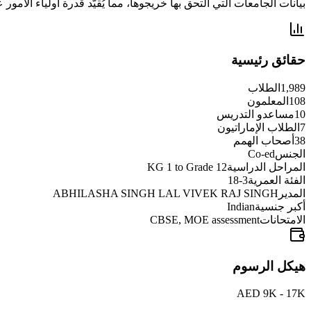
بيانات الجامعات التي التحق بها خريجوها، مما يُقيّد قدرة أولياء الأم
حقائق رئيسية
1,989
الطلاب
108
المعلمون
10
مساعدو التدريس
7
الطلاب الإماراتيون
38
أصحاب الهمم
الجنس
Co-ed
المراحل الدراسية
KG 1 to Grade 12
الفئة العمرية
3-18
المدير
ABHILASHA SINGH LAL VIVEK RAJ SINGH
أكبر جنسية
Indian
الامتحانات
CBSE, MOE assessment
هيكل الرسوم
AED 9K - 17K