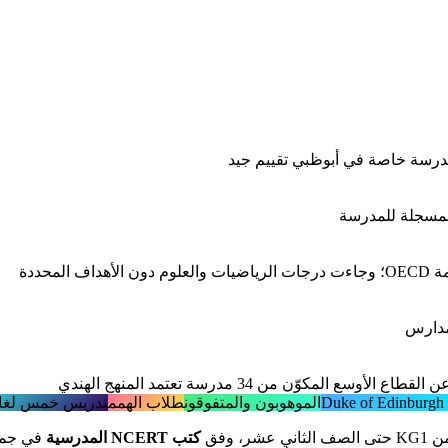
 المسجلة للمدرسة
Du
الموهوبون والمتفوقون
طلاب الهمم
تدريس خمس لغا
 الصف الثاني عشر، وفق
كتب NCERT المدرسية
في جميع