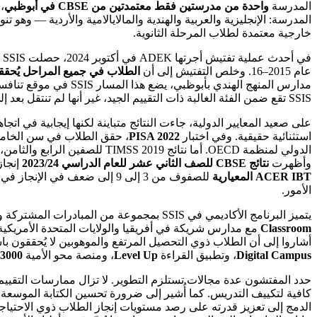
المدرسة
واحدة من مدرستين فقط معتمدتين من CBSE في أبوظبي
المدرسة: الإنجليزية والعربية والهندية والمالايالامية والأردية — وهو
خارجية معتمدة لطلاب المرحلة الثانوية.
في أحدث عملية تفتيش أجرتها ADEK في أكتوبر 2024، حصلت SSIS على تقييم إجمالي
عام 2015–16. وخلص التفتيش إلى أن
الطلاب في جميع المراحل يُحققون
SSIS تقع ضمن الفئة الغالبة ذات التقييم الجيد، غير أنها لم تنتقل بعد إلى الشريحة العليا.
على صعيد المعايير الدولية، جاءت النتائج متباينة لكنها إيجابية في اتج
استثنائية حقيقية. وفي اختبار
PISA 2022
، حقق الطلاب في سن الخا
الدولي لمنظمة OECD. أما نتائ
وأظهرت
نتائج CBSE للصف الثاني عشر للعام الدراسي 2023/24
إنجاز
ACER IBT المعيارية
الأمور.
يتميز البرنامج الأكاديمي في SSIS بمجموعة من المبادرات المشتركة والعالمية اللافتة لمدرسة في هذه الفئة السعرية. وتشمل هذه المبادرات
Classroom
مع مدارس شريكة في أفريقيا والولايات المتحدة الأمريكية
أشاروا إلى أن الطلاب ذوي التحصيل المرتفع والموهوبين لا يُحققون باس
Digital Campus
، وتطبيق القراءة
Level Up
، ومنصة محو الأمية
 3000
حدد المفتشون عدة مجالات تستلزم التطوير. لا تزال ممارسات التقييم
كافية لتكييف التدريس. كما أُشير إلى ضرورة تحسين الكتابة الموسعة في
الدمج إلى تعزيز قدرته على رصد مستويات إنجاز الطلاب ذوي الاحتياجات