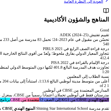
العودة إلى النظرة العامة
المناهج والشؤون الأكاديمية
Good
تقييم تفتيش ADEK (2024–25)
تحسّن من مقبول في عام 2023–24؛ تحمل 83 مدرسة من أصل 233 مدرسة خاصة في أبوظبي تقييم جيد
540
درجة قراءة الصف الرابع في PIRLS 2021
تتجاوز المعيار الدولي بفارق ملحوظ؛ وتُعدّ من أقوى النتائج الخارجية
412.4
درجة الإلمام بالقراءة في PISA 2022
تجاوزت هدف المدرسة البالغ 401.8 لكنها دون المتوسط الدولي لمنظمة OECD؛ وجاءت درجات الرياضيات والعلوم دون الأهداف المحددة
1:20
نسبة الطلاب إلى المعلمين
أعلى من متوسط مدينة أبوظبي البالغ 1:13.6، استناداً إلى بيانات 204 مدارس
1 of 2
المدارس المعتمدة من CBSE في أبوظبي
مدرستان فقط في أبوظبي تحملان اعتماداً رسمياً من CBSE، بمعزل عن القطاع الأوسع المكوّن من 34 مدرسة تعتمد المنهج الهندي
المنهج الهندي CBSE من KG1 إلى الصف 12
معتمدة من CBSE
برنامج ke of Edinburgh
تقدم مدرسة Shining Star International School
المنهج الهندي CBSE
من KG1 حتى