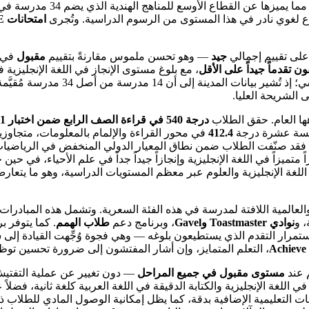
، مما يميزها عن القط
 تنوع لغوي نادر في هذا المستوى من الرسوم الدراسية. وتُجرى
امتحانات CBSE
جيد
— وهو تحسن ملموس مقارنةً بتقييم
مقبول
في عام 2023–24،
 تقدماً جيداً على الأقل
، مع بلوغ مستوى الإنجاز في اللغة الإنجليزية في
اهها العام. حقق الطلاب
درجة 540 في قراءة الصف الرابع ضمن اختبار PIRLS 2021
مسة عشرة درجة
412.4
ج TIMSS 2019 للصفين الرابع والثامن، فقد صنّفت الطلاب ضمن نطاق المعيار الدولي المنخ
اً متميزاً في اللغة الإنجليزية وإنجازاً جيداً جداً في علم الأحياء، ف
، و
نوادي Toastmaster وGavel
، وبرنامج دعم
طلاب الهمم
. كما يتوفر
تمرار التقدم الذي يستطيعون بلوغه — وهي فجوة وُجِّهت القيادة إلى سد
Achieve
، التعلم المتمايز، وإن أشار المفتشون إلى ضرورة تحسين توظ
 عند
مستوى مقبول في جميع المراحل
— دون تغيير عن عملية التفتيش 
 اللغة الإنجليزية والكتابة الدقيقة في اللغة العربية كلغة ثانية، فض
 التعليمية الإضافية بدقة، كما يظل إمكانية الوصول المادي للطلاب ذوي