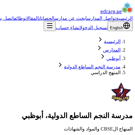
edcare
.ae
الرئيسية
تواصل المدارس
ابحث عن مدارس
الحضانات
المقالات
وظائف
اتصل بن
تسجيل الدخول
إنشاء حساب
English
الرئيسية
المدارس
أبوظبي
مدرسة النجم الساطع الدولية
المنهج الدراسي
مدرسة النجم الساطع الدولية، أبوظبي
المنهاج الCBSE والمواد والشهادات