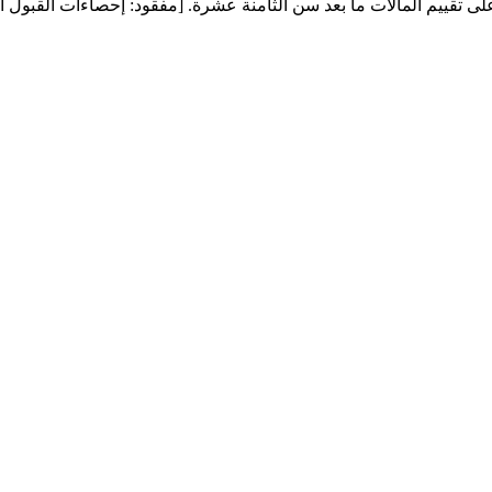
ور على تقييم المآلات ما بعد سن الثامنة عشرة. [مفقود: إحصاءات القبول ا