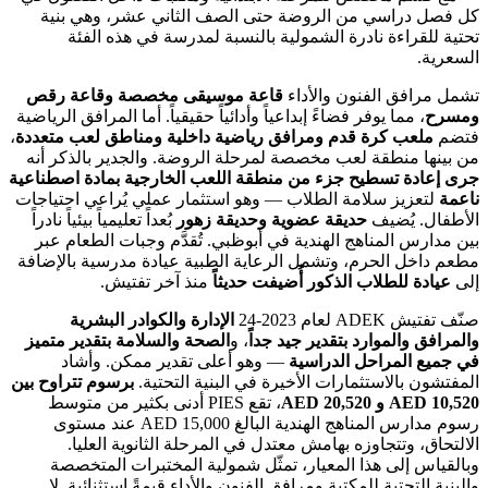
كل فصل دراسي من الروضة حتى الصف الثاني عشر، وهي بنية
تحتية للقراءة نادرة الشمولية بالنسبة لمدرسة في هذه الفئة
السعرية.
تشمل مرافق الفنون والأداء
قاعة موسيقى مخصصة وقاعة رقص
ومسرح
، مما يوفر فضاءً إبداعياً وأدائياً حقيقياً. أما المرافق الرياضية
فتضم
ملعب كرة قدم ومرافق رياضية داخلية ومناطق لعب متعددة
،
من بينها منطقة لعب مخصصة لمرحلة الروضة. والجدير بالذكر أنه
جرى إعادة تسطيح جزء من منطقة اللعب الخارجية بمادة اصطناعية
ناعمة
لتعزيز سلامة الطلاب — وهو استثمار عملي يُراعي احتياجات
الأطفال. يُضيف
حديقة عضوية وحديقة زهور
بُعداً تعليمياً بيئياً نادراً
بين مدارس المناهج الهندية في أبوظبي. تُقدَّم وجبات الطعام عبر
مطعم داخل الحرم، وتشمل الرعاية الطبية عيادة مدرسية بالإضافة
إلى
عيادة للطلاب الذكور أُضيفت حديثاً
منذ آخر تفتيش.
صنّف تفتيش ADEK لعام 2023-24
الإدارة والكوادر البشرية
والمرافق والموارد بتقدير جيد جداً
، و
الصحة والسلامة بتقدير متميز
في جميع المراحل الدراسية
— وهو أعلى تقدير ممكن. وأشاد
المفتشون بالاستثمارات الأخيرة في البنية التحتية.
برسوم تتراوح بين
AED 10,520 و AED 20,520
، تقع PIES أدنى بكثير من متوسط
رسوم مدارس المناهج الهندية البالغ AED 15,000 عند مستوى
الالتحاق، وتتجاوزه بهامش معتدل في المرحلة الثانوية العليا.
وبالقياس إلى هذا المعيار، تمثّل شمولية المختبرات المتخصصة
والبنية التحتية للمكتبة ومرافق الفنون والأداء قيمةً استثنائية. لا