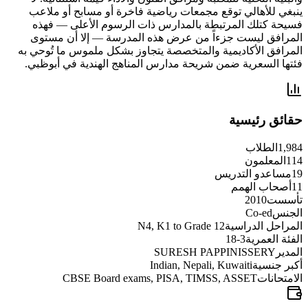
ينبغي للأهالي توقع مجمعات رياضية فاخرة أو مسابح أو ملاعب
فسيحة كتلك المرتبطة بالمدارس ذات الرسوم الأعلى — فهذه
المرافق ليست جزءاً من عرض هذه المدرسة — إلا أن مستوى
المرافق الأكاديمية والمتخصصة يتجاوز بشكل ملموس ما تُوحي به
فئتها السعرية ضمن شريحة مدارس المناهج الهندية في أبوظبي.
حقائق رئيسية
1,984
الطلاب
114
المعلمون
19
مساعدو التدريس
11
أصحاب الهمم
تأسست
2010
الجنس
Co-ed
المراحل الدراسية
N4, K1 to Grade 12
الفئة العمرية
3-18
المدير
SURESH PAPPINISSERY
أكبر جنسية
Indian, Nepali, Kuwaiti
الامتحانات
CBSE Board exams, PISA, TIMSS, ASSET