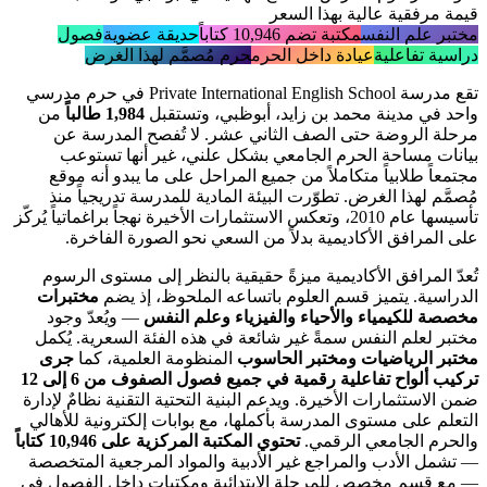
قيمة مرفقية عالية بهذا السعر
مختبر علم النفس
مكتبة تضم 10,946 كتاباً
حديقة عضوية
فصول
دراسية تفاعلية
عيادة داخل الحرم
حرم مُصمَّم لهذا الغرض
تقع مدرسة Private International English School في حرم مدرسي
واحد في مدينة محمد بن زايد، أبوظبي، وتستقبل
1,984 طالباً
من
مرحلة الروضة حتى الصف الثاني عشر. لا تُفصح المدرسة عن
بيانات مساحة الحرم الجامعي بشكل علني، غير أنها تستوعب
مجتمعاً طلابياً متكاملاً من جميع المراحل على ما يبدو أنه موقع
مُصمَّم لهذا الغرض. تطوّرت البيئة المادية للمدرسة تدريجياً منذ
تأسيسها عام 2010، وتعكس الاستثمارات الأخيرة نهجاً براغماتياً يُركّز
على المرافق الأكاديمية بدلاً من السعي نحو الصورة الفاخرة.
تُعدّ المرافق الأكاديمية ميزةً حقيقية بالنظر إلى مستوى الرسوم
الدراسية. يتميز قسم العلوم باتساعه الملحوظ، إذ يضم
مختبرات
مخصصة للكيمياء والأحياء والفيزياء وعلم النفس
— ويُعدّ وجود
مختبر لعلم النفس سمةً غير شائعة في هذه الفئة السعرية. يُكمل
مختبر الرياضيات ومختبر الحاسوب
المنظومة العلمية، كما
جرى
تركيب ألواح تفاعلية رقمية في جميع فصول الصفوف من 6 إلى 12
ضمن الاستثمارات الأخيرة. ويدعم البنية التحتية التقنية نظامٌ لإدارة
التعلم على مستوى المدرسة بأكملها، مع بوابات إلكترونية للأهالي
والحرم الجامعي الرقمي.
تحتوي المكتبة المركزية على 10,946 كتاباً
— تشمل الأدب والمراجع غير الأدبية والمواد المرجعية المتخصصة
— مع قسم مخصص للمرحلة الابتدائية ومكتبات داخل الفصول في