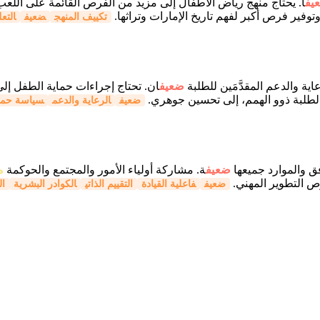
يف
اً. يحتاج منهج رياض الأطفال إلى مزيد من الفرص القائمة على اللعب
وتوفير فرص أكبر لفهم تاريخ الإمارات وتراثها.
تكييف المنهج
ضعيف
التعل
اية والدعم المقدَّمَين للطلبة
ضعيف
ان. تحتاج إجراءات حماية الطفل إلى
 الطلبة ذوو الهمم، إلى تحسين جوهري.
ضعيف
الرعاية والدعم
سياسة حماي
افق والموارد جميعها
ضعيف
ة. مشاركة أولياء الأمور والمجتمع والحوكمة
م
ص التطوير المهني.
ضعيف
فاعلية القيادة
التقييم الذاتي
الكوادر البشرية
ال