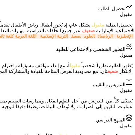
تحصيل الطلبة
مقبول
تحصيل الطلبة
مقبول
بشكل عام، إذ يُحرز أطفال رياض الأطفال تقدماً م
الاجتماعية الإماراتية
ضعيف
عبر جميع الحلقات الدراسية. مهارات التعل
الإنجليزية
الرياضيات
العلوم
ضعيف
التربية الإسلامية
اللغة العربية كلغة ثاني
التطور الشخصي والاجتماعي للطلبة
مقبول
يُظهر الطلبة تطوراً شخصياً
مقبول
اً، مع إبداء مواقف مسؤولة واحترام ولب
الابتكار
ضعيف
تان، مع محدودية الفرص المتاحة للقيادة والمشاركة المج
التدريس والتقييم
مقبول
يُصنَّف كلٌّ من التدريس من أجل التعلم الفعّال وممارسات التقييم بم
عمليات التقييم إلى الصرامة، ولا تُوظَّف البيانات توظيفاً دقيقاً لتو
المنهج الدراسي
مقبول