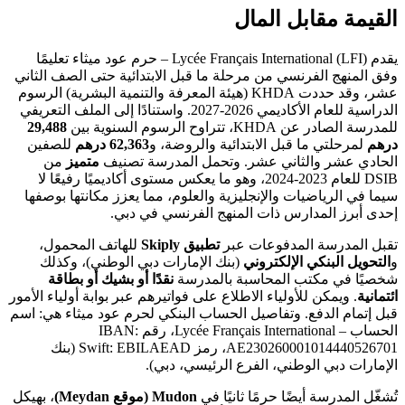
القيمة مقابل المال
يقدم Lycée Français International (LFI) – حرم عود ميثاء تعليمًا
وفق المنهج الفرنسي من مرحلة ما قبل الابتدائية حتى الصف الثاني
عشر، وقد حددت KHDA (هيئة المعرفة والتنمية البشرية) الرسوم
الدراسية للعام الأكاديمي 2026-2027. واستنادًا إلى الملف التعريفي
للمدرسة الصادر عن KHDA، تتراوح الرسوم السنوية بين
29,488
درهم
لمرحلتي ما قبل الابتدائية والروضة، و
62,363 درهم
للصفين
الحادي عشر والثاني عشر. وتحمل المدرسة تصنيف
متميز
من
DSIB للعام 2023-2024، وهو ما يعكس مستوى أكاديميًا رفيعًا لا
سيما في الرياضيات والإنجليزية والعلوم، مما يعزز مكانتها بوصفها
إحدى أبرز المدارس ذات المنهج الفرنسي في دبي.
تقبل المدرسة المدفوعات عبر
تطبيق Skiply
للهاتف المحمول،
و
التحويل البنكي الإلكتروني
(بنك الإمارات دبي الوطني)، وكذلك
شخصيًا في مكتب المحاسبة بالمدرسة
نقدًا أو بشيك أو بطاقة
ائتمانية
. ويمكن للأولياء الاطلاع على فواتيرهم عبر بوابة أولياء الأمور
قبل إتمام الدفع. وتفاصيل الحساب البنكي لحرم عود ميثاء هي: اسم
الحساب – Lycée Français International، رقم IBAN:
AE230260001014440526701، رمز Swift: EBILAEAD (بنك
الإمارات دبي الوطني، الفرع الرئيسي، دبي).
تُشغّل المدرسة أيضًا حرمًا ثانيًا في
Mudon (موقع Meydan)
، بهيكل