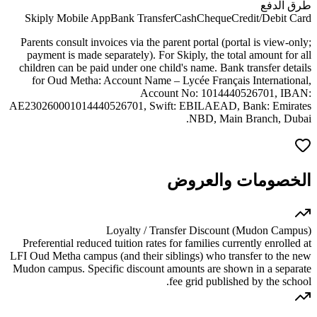
طرق الدفع
Skiply Mobile App
Bank Transfer
Cash
Cheque
Credit/Debit Card
Parents consult invoices via the parent portal (portal is view-only;
payment is made separately). For Skiply, the total amount for all
children can be paid under one child's name. Bank transfer details
for Oud Metha: Account Name – Lycée Français International,
Account No: 1014440526701, IBAN:
AE230260001014440526701, Swift: EBILAEAD, Bank: Emirates
NBD, Main Branch, Dubai.
الخصومات والعروض
Loyalty / Transfer Discount (Mudon Campus)
Preferential reduced tuition rates for families currently enrolled at
LFI Oud Metha campus (and their siblings) who transfer to the new
Mudon campus. Specific discount amounts are shown in a separate
fee grid published by the school.