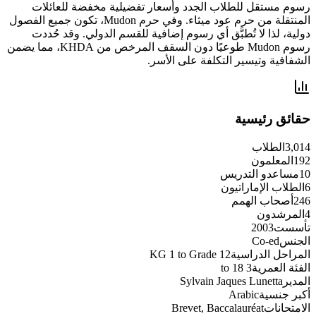
رسوم مستقل للطلاب الجدد وأسعار تفضيلية مخفضة للعائلات
المنتقلة من حرم عود ميثاء. وفي حرم Mudon، تكون جميع الفصول
دولية، لذا لا تُطبَّق أي رسوم إضافية للقسم الدولي. وقد حُددت
رسوم Mudon طوعيًا دون السقف المرخص من KHDA، مما يضمن
الشفافية وتيسير التكلفة على الأسر.
حقائق رئيسية
3,014
الطلاب
192
المعلمون
10
مساعدو التدريس
6
الطلاب الإماراتيون
246
أصحاب الهمم
4
المرشدون
تأسست
2003
الجنس
Co-ed
المراحل الدراسية
KG 1 to Grade 12
الفئة العمرية
3 to 18
المدير
Sylvain Jaques Lunetta
أكبر جنسية
Arabic
الامتحانات
Brevet, Baccalauréat