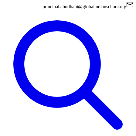
principal.abudhabi@globalindianschool.org