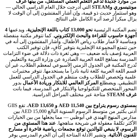
من
موارد جديدة تدعم التعلم العملي المستقل، من بينها غرف
مونتيسوري وSTEAM
التي أُدرجت خلال العام الدراسي الحالي —
وهو استثمار حديث ذو قيمة، وإن أشار المفتشون إلى أن الوقت لا
يزال مبكراً لرصد أثره الكامل على النتائج.
تضم المكتبة الرئيسية
نحو 13,000 كتاب باللغة الإنجليزية
، ويدعمها
4
أجهزة حاسوب للقراءة والبحث الإلكتروني
. كما تتوفر مكتبة منفصلة
ومناسبة لأعمار طلاب رياض الأطفال. وأشار المفتشون إلى أنه في
حين تتمتع المجموعة الإنجليزية بتوفير كافٍ، فإن توفير الكتب
العربية وُصف بأنه ضعيف — وهي ثغرة ذات دلالة في ضوء التزامات
المدرسة بمناهج اللغة العربية الصادرة عن وزارة التربية والتعليم.
تُدرج المكتبة في الجدول الزمني الأسبوعي لمعظم الطلاب، غير أن
قسم اللغة العربية كلغة ثانية نادراً ما يستخدمها. تتوفر مختبرات
علمية ويُخصص للطلاب وقت منتظم في الجدول الدراسي للعمل
التطبيقي. ويضطلع
المركز العالمي للابتكار وريادة الأعمال
بدور
المحور المتخصص للتكنولوجيا والابتكار في المدرسة، فيما باتت
غرف STEAM
متاحة عبر مختلف المراحل الدراسية.
بمستوى رسوم يتراوح بين AED 11,540 و AED 13,650
، تقع GIIS
أدنى بكثير من متوسط الرسوم السنوية البالغ AED 15,000 بين
مدارس المنهج الهندي في أبوظبي — مما يجعلها من بين الخيارات
الأكثر تكلفةً معقولة في شريحة مناهجها.
عند هذا المستوى من
الرسوم، لا ينبغي للوالدين توقع مجمعات رياضية فاخرة أو مسارح
للفنون الأدائية
، وتشير الأدلة المتاحة إلى أن الحرم المدرسي يوفر