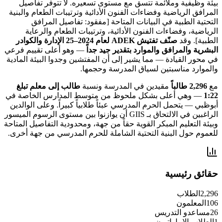
بيئة وظيفية وملائمة تتسق مع مستوى تسعيره. لا تتوفر تفاصيل
المرافق الرياضية وفضاءات الفنون الأدائية وترتيبات الطعام والبنية
التحتية الطبية في البيانات المتاحة [مفقود: تفاصيل المرافق
الرياضية، وفضاءات الفنون الأدائية، وترتيبات الطعام والرعاية
الطبية]. وقد
صنّف تفتيش ADEK لعام 2024–25 الإدارة والكوادر
البشرية والمرافق والموارد بتقدير جيد جداً
— وهو أعلى تقييم فرعي
في محور القيادة — مما يشير إلى أن المفتشين وجدوا البيئة المادية
والموارد مناسبتين لسياق المدرسة وحجمها.
مع
2,296 طالباً
مقيدين في المدرسة ونسبة
طالب إلى معلم تبلغ
1:22
— وهي أعلى بشكل ملحوظ من متوسط المدارس الخاصة في
أبوظبي — يتحمل الحرم المدرسي عبئاً طلابياً كبيراً. وعلى الوالدين
الراغبين في الالتحاق بـ GIIS أن يوازنوا بين مستوى الرسوم الميسور
وبيئة التعليم المبكر القوية حقاً من جهة، ومحدودية التفاصيل المتاحة
للعموم حول البنية التحتية الشاملة للحرم المدرسي من جهة أخرى.
حقائق رئيسية
2,296
الطلاب
106
المعلمون
26
مساعدو التدريس
1
الطلاب الإماراتيون