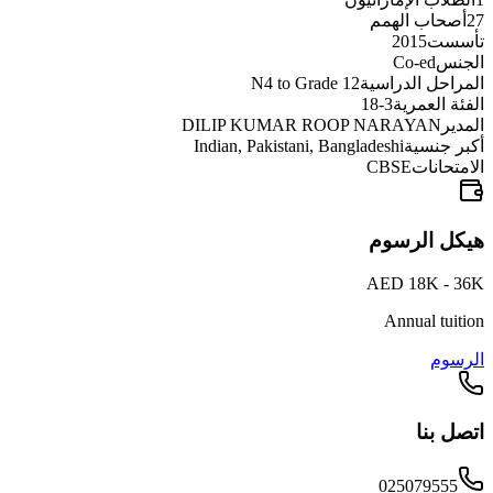
27
أصحاب الهمم
تأسست
2015
الجنس
Co-ed
المراحل الدراسية
N4 to Grade 12
الفئة العمرية
3-18
المدير
DILIP KUMAR ROOP NARAYAN
أكبر جنسية
Indian, Pakistani, Bangladeshi
الامتحانات
CBSE
هيكل الرسوم
AED 18K - 36K
Annual tuition
الرسوم
اتصل بنا
025079555