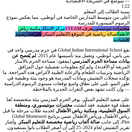
— تموضع في الشريحة الاقتصادية
1:22
نسبة الطالب إلى المعلم
أعلى من متوسط المدارس الخاصة في أبوظبي، مما يعكس نموذج
الرسوم الميسورة للمدرسة
مختبرات مونتيسوري
غرف STEAM
مركز الابتكار
مكتبة رياض
الأطفال
صالة رياضية في الموقع (التعليم المبكر)
شريحة رسوم
اقتصادية
تقع Global Indian International School في حرم مدرسي واحد في
بني ياس، أبوظبي، وتعمل منذ تأسيسها عام 2015.
لم يُفصح عن
بيانات مساحة الحرم المدرسي
[مفقود: مساحة الحرم بالأمتار
المربعة أو الأفدنة]، ولم تُتَح معلومات تفصيلية حول المرافق
الرياضية وترتيبات الطعام والرعاية الطبية لأغراض هذه المراجعة. ما
تؤكده سجلات التفتيش وبيانات المدرسة هو وجود بيئة وظيفية في
طور النمو، تلبي على نطاق واسع توقعات مستوى الرسوم الدراسية
— وإن كانت تشهد بعض الثغرات الجديرة بالملاحظة.
على صعيد التعليم المبكر، يوفر الحرم المدرسي بيئة متخصصة تُعدّ
نقطة قوة حقيقية. فقد أُنشئت
مختبرات مونتيسوري، ومنطقة
السوق التعليمية، ومكتبة رياض الأطفال
لخدمة طلاب مرحلة ما قبل
رياض الأطفال ورياض الأطفال ضمن برنامج Global Montessori
Plus، إلى جانب
صالة ألعاب رياضية مخصصة للتعليم المبكر
. وأشار
تقرير التفتيش لعام 2024–25 إلى أن أصغر الطلاب باتوا يستفيدون