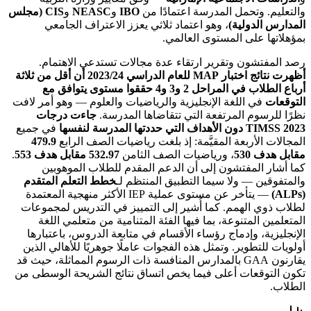
والتعليم. وتحمل المدرسة اعتمادًا من
IBO
و
NEASC
و
CIS (مجلس
المدارس الدولية)
، وهو اعتماد ثلاثي يعزز الاعتراف الجامعي
بمؤهلاتها على المستوى العالمي.
رصد المفتشون وتقرير ارتقاء عدة مجالات تستدعي الاهتمام.
أظهرت نتائج اختبار MAP للعام الدراسي 2023/24 أن أقل من ثلاثة
أرباع الطلاب في المراحل 2 و3 و4 حققوا مستوى يتوافق مع
التوقعات
في اللغة الإنجليزية والرياضيات والعلوم — وهو أمر لافت
نظرًا للرسوم المرتفعة التي تتقاضاها المدرسة.
جاءت درجات
TIMSS 2023 دون الأهداف التي حددتها المدرسة لنفسها
في جميع
المجالات الأربعة المقيَّمة: إذ بلغت رياضيات الصف الرابع
479.9
مقابل هدف 530
، ورياضيات الصف الثامن
532.97 مقابل هدف 553
.
كما أشار المفتشون إلى أن الدعم المقدم للطلاب الموهوبين
والمتفوقين — ولا سيما التطبيق المنتظم لـ
خطط التعلم المتقدم
(ALPs)
— يتأخر عن مستوى عملية IEP الأكثر منهجية المعتمدة
لطلاب ذوي الهمم. كما أُشير إلى التمييز في التدريس لمجموعات
المتعلمين المتنوعة، بما فيها الفئة المتنامية من متعلمي اللغة
الإنجليزية، وإدماج رؤساء الأقسام في متابعة الدروس، باعتبارها
أولويات للتطوير. وتمثل هذه الفجوات عاملًا جوهريًا للأهالي الذين
يقارنون GAA بالمدارس المنافسة ذات الرسوم المماثلة، حيث قد
تكون التوقعات أعلى فيما يخص اتساق نتائج الشريحة الوسطى من
الطلاب.