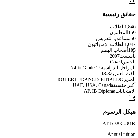
حقائق رئيسية
1,846
الطلاب
159
المعلمون
50
مساعدو التدريس
1,047
الطلاب الإماراتيون
185
أصحاب الهمم
تأسست
2007
الجنس
Co-ed
المراحل الدراسية
N4 to Grade 12
الفئة العمرية
3-18
المدير
ROBERT FRANCIS RINALDO
أكبر جنسية
UAE, USA, Canada
الامتحانات
AP, IB Diploma
هيكل الرسوم
AED 58K - 81K
Annual tuition