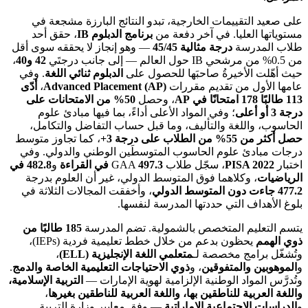
على صعيد التقييمات الخارجية، تبدو النتائج البارزة مشجعة في
مستوياتها العليا. في آخر دفعة من
برنامج الدبلوم IB
، حقق أحد
طلاب المدرسة
درجة مثالية 45/45
— وهو إنجاز لا يحققه سوى أقل
من 0.5% من مرشحي IB حول العالم — إلى جانب درجتَي
42 و40
،
حيث أهّلت الأخيرةُ صاحبَها للحصول على
الدبلوم ثنائي اللغة
. وفي
عامها الأول من تقديم مقررات
Advanced Placement (AP)
،
أدّى
113 طالبًا 178 امتحانًا في AP
، وحصل
50% من الامتحانات على
درجة 3 أو أعلى
؛ وفي المواد الأعلى أداءً، بما فيها مبادئ علوم
الحاسوب، واللغة والتأليف، وما قبل حساب التفاضل والتكامل،
حصل أكثر من 55% من الطلاب على درجة 3+
، كما تجاوز متوسط
درجات مبادئ علوم الحاسوب المتوسطَين الوطني والدولي. وفي
اختبار
PISA 2022
، سجّل طلاب GAA
497.3 في القراءة
و
482.8 في
الرياضيات
، وكلاهما فوق المتوسط الدولي، غير أن العلوم بدرجة
477.2 جاءت دون المتوسط الدولي
، وأخفقت المجالات الثلاثة في
بلوغ الأهداف التي حددتها المدرسة لنفسها.
يتسم التعليم المتخصص بالشمولية. تضم المدرسة
185 طالبًا من
ذوي الهمم
يحظون بدعم من خلال خطط تعليمية فردية (IEPs)،
وتُشغّل برامج مخصصة لـ
متعلمي اللغة الإنجليزية (ELL)
،
و
الموهوبين والمتفوقين
، و
ذوي الاحتياجات التعليمية الخاصة والدمج
.
وتُدرَّس المواد الوطنية الإلزامية لهوية الإمارات —
التربية الإسلامية،
واللغة العربية للناطقين بها، واللغة العربية للناطقين بغيرها
،
و
الدراسات الاجتماعية الإماراتية
— وفق معايير وزارة التربية