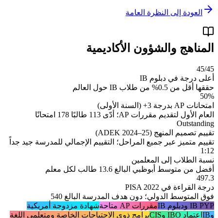
العودة إلى النظرة العامة
المناهج والشؤون الأكاديمية
45/45
أعلى درجة في دبلوم IB
حققها أقل من 0.5% من طلاب IB حول العالم
50%
امتحانات AP بدرجة 3+ (السنة الأولى)
العام الأول لتقديم مقررات AP؛ أدّى 113 طالبًا 178 امتحانًا
Outstanding
تقييم تصميم المنهج (ADEK 2024–25)
تقييم متميز عبر جميع المراحل؛ التقييم الإجمالي للمدرسة جيد جداً
1:12
نسبة الطلاب إلى المعلمين
أفضل من متوسط أبوظبي البالغ 13.6 طالب لكل معلم
497.3
درجة القراءة في PISA 2022
فوق المتوسط الدولي؛ دون هدف المدرسة البالغ 540
IB PYP ودبلوم IB
مقررات AP متاحة
شهادة مزدوجة أمريكية
وIB
اعتماد IBO وCIS
برامج ذوي الاحتياجات الخاصة ومتعلمي اللغة