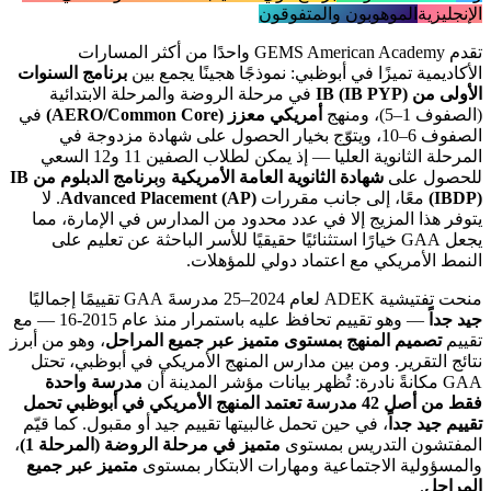
الإنجليزية
الموهوبون والمتفوقون
تقدم GEMS American Academy واحدًا من أكثر المسارات
الأكاديمية تميزًا في أبوظبي: نموذجًا هجينًا يجمع بين
برنامج السنوات
الأولى من IB (IB PYP)
في مرحلة الروضة والمرحلة الابتدائية
(الصفوف 1–5)، ومنهج
أمريكي معزز (AERO/Common Core)
في
الصفوف 6–10، ويتوّج بخيار الحصول على شهادة مزدوجة في
المرحلة الثانوية العليا — إذ يمكن لطلاب الصفين 11 و12 السعي
للحصول على
شهادة الثانوية العامة الأمريكية
و
برنامج الدبلوم من IB
(IBDP)
معًا، إلى جانب مقررات
Advanced Placement (AP)
. لا
يتوفر هذا المزيج إلا في عدد محدود من المدارس في الإمارة، مما
يجعل GAA خيارًا استثنائيًا حقيقيًا للأسر الباحثة عن تعليم على
النمط الأمريكي مع اعتماد دولي للمؤهلات.
منحت تفتيشية ADEK لعام 2024–25 مدرسةَ GAA تقييمًا إجماليًا
جيد جداً
— وهو تقييم تحافظ عليه باستمرار منذ عام 2015-16 — مع
تقييم
تصميم المنهج بمستوى متميز عبر جميع المراحل
، وهو من أبرز
نتائج التقرير. ومن بين مدارس المنهج الأمريكي في أبوظبي، تحتل
GAA مكانةً نادرة: تُظهر بيانات مؤشر المدينة أن
مدرسة واحدة
فقط من أصل 42 مدرسة تعتمد المنهج الأمريكي في أبوظبي تحمل
تقييم جيد جداً
، في حين تحمل غالبيتها تقييم جيد أو مقبول. كما قيّم
المفتشون التدريس بمستوى
متميز في مرحلة الروضة (المرحلة 1)
،
والمسؤولية الاجتماعية ومهارات الابتكار بمستوى
متميز عبر جميع
المراحل
.