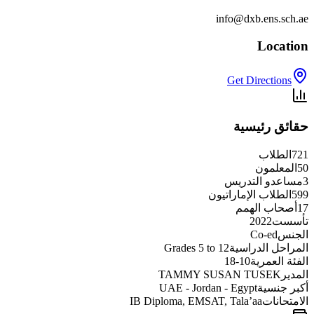
info@dxb.ens.sch.ae
Location
Get Directions
حقائق رئيسية
721
الطلاب
50
المعلمون
3
مساعدو التدريس
599
الطلاب الإماراتيون
17
أصحاب الهمم
تأسست
2022
الجنس
Co-ed
المراحل الدراسية
Grades 5 to 12
الفئة العمرية
10-18
المدير
TAMMY SUSAN TUSEK
أكبر جنسية
UAE - Jordan - Egypt
الامتحانات
IB Diploma, EMSAT, Tala’aa