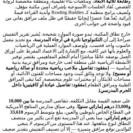
و
طابعة ثلاثية الأبعاد
، ومكعبات بناء تعليمية، ومنطقة مخصصة لرواية
القصص. تُقاد الجلسات الأسبوعية بإشراف أمين مكتبة مؤهل،
وتُضيف برامج منظمة كـ Reading Buddies وأندية القراءة قيمةً
إثرائية. يُعدّ هذا عنصرًا إيجابيًا حقيقيًا في ظل ملف مرافق يعاني من
قيود واضحة في جوانب أخرى.
خارج نطاق المكتبة، تبدو صورة الموارد شحيحة. يُشير تقرير التفتيش
صراحةً إلى أن
التكنولوجيا نادرة في أرجاء المدرسة
، مع تحديد معمل
حاسوب واحد فحسب. وتُوصف الموارد العملية في الرياضيات
والعلوم بأنها غير كافية، مع الإشارة إلى الاعتماد المفرط على أوراق
العمل بوصفه عائقًا مباشرًا أمام التعلم المفاهيمي. يقتصر توفير
الأنشطة الرياضية على منطقة لعب خارجية ومرافق تربية بدنية
أساسية —
[مفقود: تفاصيل ملاعب رياضية محددة أو صالة رياضية
أو مسبح]
. ولا توجد وثائق تُثبت وجود مساحات للفنون الأدائية، أو
مساحات للابتكار، أو مختبرات علوم متخصصة. كما تبقى المرافق
الطبية ومرافق الطعام
[مفقود: تفاصيل عيادة أو كافيتيريا داخل
الحرم المدرسي]
.
على صعيد القيمة مقابل التكلفة، تتقاضى المدرسة
ما بين 10,000
و23,000 درهم إماراتي سنويًا
. وفي سياق مدارس المناهج الأمريكية
في القطاع الخاص بأبوظبي والعين، يبلغ متوسط الرسوم
33,610
درهم إماراتي
، مما يعني أن المدرسة تقع أدنى بكثير من منتصف
النطاق لنوع مناهجها.
عند هذا المستوى من الرسوم، لا ينبغي
للوالدين توقع مرافق متميزة
— إلا أن تصنيف التفتيش بتقدير ضعيف