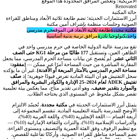
الأمريكية؛ وتعكس المرافق المحدودة هذا الموقع
Renovated
حالة المكتبة
أبرز الاستثمارات الحديثة؛ تضم طابعة ثلاثية الأبعاد ومناطق للقراءة
الصوتية وجلسات منظمة بإشراف أمين مكتبة
مكتبة مجددة
طابعة ثلاثية الأبعاد في الموقع
حرم مدرسي
واحد
تكنولوجيا نادرة
مرافق تربية بدنية أساسية
تقع مدرسة عالية الدولية الخاصة في حرم مدرسي واحد في
الظاهر، العين، وتستقبل
177 طالبًا من مرحلة KG1 حتى الصف
الثاني عشر
. لم يُفصح عن بيانات مساحة الحرم المدرسي، مما يجعل
المقارنة المباشرة من حيث المساحة أمرًا غير ممكن —
[مفقود:
مساحة الحرم المدرسي بالأمتار المربعة أو الأفدنة]
. غير أن ما يؤكده
سجل التفتيش هو أن البيئة المادية تفرض قيودًا جوهرية؛ إذ
صنّف
تفتيش ADEK لعام 2024–25 الإدارة والكوادر البشرية والمرافق
والموارد بتقدير ضعيف
، وهو أدنى تقدير متاح، مما يعكس بيئة تعليمية
تقصر بشكل ملحوظ عن المستوى الذي يحتاجه الطلاب.
يتمثل أبرز الاستثمارات الحديثة في
مكتبة مجددة
، تُجسّد الالتزام
الأوضح للمدرسة بالبيئة التعليمية المادية. تنقسم المجموعة إلى
أربعة أقسام — اللغة الإنجليزية (40%)، واللغة العربية (40%)،
والدراسات الإسلامية (10%)، والتراث والثقافة الإماراتية (10%) —
مع تنظيم الرفوف وفق الفئة العمرية والتصنيف ومستوى القراءة.
تضم المساحة مناطق للقراءة الصوتية، وأركانًا تفاعلية للقصص،