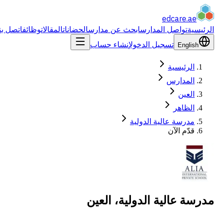
edcare
.ae
الرئيسية
تواصل المدارس
ابحث عن مدارس
الحضانات
المقالات
وظائف
اتصل بن
تسجيل الدخول
إنشاء حساب
English
الرئيسية
المدارس
العين
الظاهر
مدرسة عالية الدولية
قدّم الآن
مدرسة عالية الدولية، العين