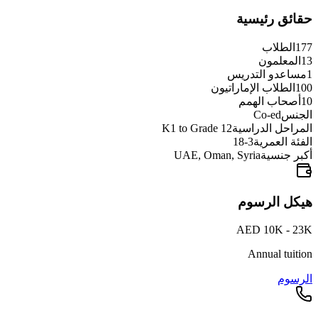
حقائق رئيسية
177
الطلاب
13
المعلمون
1
مساعدو التدريس
100
الطلاب الإماراتيون
10
أصحاب الهمم
الجنس
Co-ed
المراحل الدراسية
K1 to Grade 12
الفئة العمرية
3-18
أكبر جنسية
UAE, Oman, Syria
هيكل الرسوم
AED 10K - 23K
Annual tuition
الرسوم