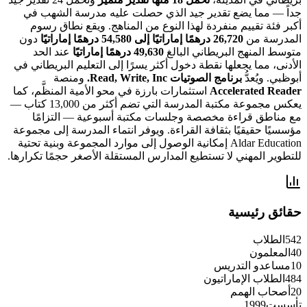
جداً — مما يضع تقدير جيد الذي حصلت عليه مدرسة الشهب في
أكبر فئة تقييم منفردة لهذا النوع من المناهج. ويقع نطاق رسوم
المدرسة من
26,720 درهمًا إماراتيًا إلى 54,580 درهمًا إماراتيًا
دون
متوسط المنهج البريطاني البالغ
49,630 درهمًا إماراتيًا
عند الحد
الأدنى، مما يجعلها نقطة دخول أكثر يسرًا إلى التعليم البريطاني في
أبوظبي. ويُعدُّ
برنامج الصوتيات Read, Write, Inc.
ومنصة
Accelerated Reader
استثمارات بارزة في محو الأمية المنظَّم، كما
يعكس مجموعة مكتبة المدرسة التي تضم أكثر من 13,000 كتاب —
مع مناطق قراءة مخصصة وجلسات مكتبة أسبوعية — التزامًا
مؤسسيًا حقيقيًا بثقافة القراءة. ويوفر انتماء المدرسة إلى مجموعة
Aldar Education إمكانية الوصول إلى موارد المجموعة وبنية تحتية
للتطوير المهني لا تستطيع المدارس المستقلة الأصغر حجمًا تكرارها.
حقائق رئيسية
542
الطلاب
40
المعلمون
10
مساعدو التدريس
484
الطلاب الإماراتيون
20
أصحاب الهمم
تأسست
1999