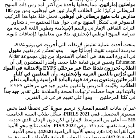
مواطنين إماراتيين
، مما يجعلها واحدة من أكثر المدارس ذات المنهج
البريطاني تركيزًا على الطلاب الإماراتيين في أبوظبي. ومن بين
105
مدارس ذات منهج بريطاني في أبوظبي
، تحمل قلةٌ منها هذا التركيب
الديموغرافي. يُشكَّل المنهج بوعي حول هذا المجتمع — إذ يتجاور
التراث الثقافي الإماراتي والقيم الإسلامية وتطوير اللغة العربية مع
صرامة المنهج الوطني الإنجليزي، بدلًا من معاملتها كإضافات ثانوية.
منحت أحدث عملية تفتيش لإرتقاء، التي أُجريت في يونيو 2024،
مدرسةَ الشهب تقييمًا إجماليًا
جيد
— وهو تحسُّن عن تقييم
مقبول
في الدورة السابقة، في أعقاب الاستحواذ من قِبَل مجموعة Aldar
Education وتعيين فريق قيادة عليا جديد. وأشار المفتشون إلى أن
الطلاب يُحرزون تقدمًا جيدًا عبر مرحلتَي EYFS والابتدائية في المواد
التي تُدرَّس باللغتين العربية والإنجليزية
، وأن
المعلمين في كلتا
المرحلتين يتمتعون بمعرفة قوية بالمادة الدراسية وبأساليب تعلُّم
الطلاب
. وقُيِّمت التدريس والتقييم بتقدير جيد في مرحلتَي EYFS
والابتدائية، فيما حصلت ترتيبات الصحة والسلامة على تقدير
جيد جداً
في كلتا المرحلتين — وهو أعلى تقييم فرعي في التقرير.
غير أن بيانات التقييم المعياري ترسم صورةً أكثر تحفظًا فيما يخص
مستوى التحصيل. ففي
PIRLS 2021
، سجَّل طلاب السنة الخامسة
515
— أعلى من المتوسط الإماراتي لكن دون الهدف الذي حددته
المدرسة نفسها عند 535. وفي
PISA 2022
، جاءت نتائج محو الأمية
في القراءة (
451.8
)، ومحو الأمية الرياضية (
426.8
)، ومحو الأمية
العلمية (
442.8
) جميعها دون المعايير الدولية والأهداف المحددة. وفي