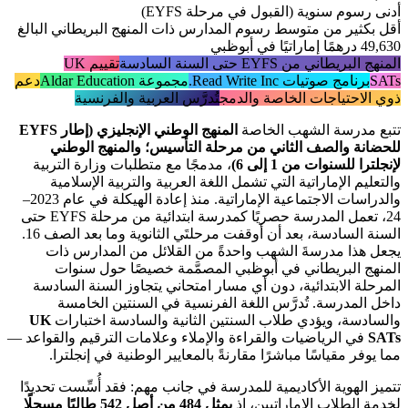
أدنى رسوم سنوية (القبول في مرحلة EYFS)
أقل بكثير من متوسط رسوم المدارس ذات المنهج البريطاني البالغ
49,630 درهمًا إماراتيًا في أبوظبي
المنهج البريطاني من EYFS حتى السنة السادسة
تقييم UK
SATs
برنامج صوتيات Read Write Inc.
مجموعة Aldar Education
دعم
ذوي الاحتياجات الخاصة والدمج
تُدرَّس العربية والفرنسية
تتبع مدرسة الشهب الخاصة
المنهج الوطني الإنجليزي (إطار EYFS
للحضانة والصف الثاني من مرحلة التأسيس؛ والمنهج الوطني
لإنجلترا للسنوات من 1 إلى 6)
، مدمجًا مع متطلبات وزارة التربية
والتعليم الإماراتية التي تشمل اللغة العربية والتربية الإسلامية
والدراسات الاجتماعية الإماراتية. منذ إعادة الهيكلة في عام 2023–
24، تعمل المدرسة حصريًا كمدرسة ابتدائية من مرحلة EYFS حتى
السنة السادسة، بعد أن أوقفت مرحلتَي الثانوية وما بعد الصف 16.
يجعل هذا مدرسةَ الشهب واحدةً من القلائل من المدارس ذات
المنهج البريطاني في أبوظبي المصمَّمة خصيصًا حول سنوات
المرحلة الابتدائية، دون أي مسار امتحاني يتجاوز السنة السادسة
داخل المدرسة. تُدرَّس اللغة الفرنسية في السنتين الخامسة
والسادسة، ويؤدي طلاب السنتين الثانية والسادسة اختبارات
UK
SATs
في الرياضيات والقراءة والإملاء وعلامات الترقيم والقواعد —
مما يوفر مقياسًا مباشرًا مقارنةً بالمعايير الوطنية في إنجلترا.
تتميز الهوية الأكاديمية للمدرسة في جانب مهم: فقد أُسِّست تحديدًا
لخدمة الطلاب الإماراتيين، إذ
يمثل 484 من أصل 542 طالبًا مسجلًا