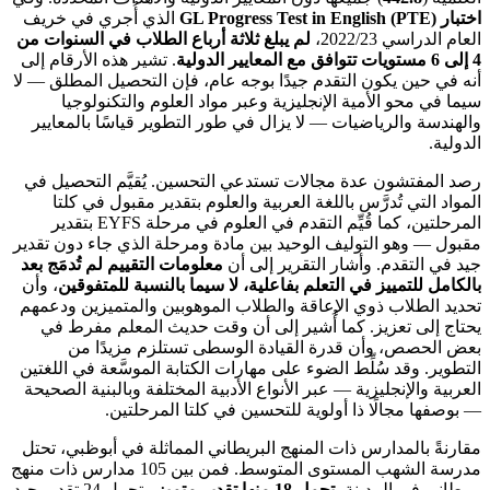
اختبار GL Progress Test in English (PTE)
الذي أُجري في خريف
العام الدراسي 2022/23،
لم يبلغ ثلاثة أرباع الطلاب في السنوات من
4 إلى 6 مستويات تتوافق مع المعايير الدولية
. تشير هذه الأرقام إلى
أنه في حين يكون التقدم جيدًا بوجه عام، فإن التحصيل المطلق — لا
سيما في محو الأمية الإنجليزية وعبر مواد العلوم والتكنولوجيا
والهندسة والرياضيات — لا يزال في طور التطوير قياسًا بالمعايير
الدولية.
رصد المفتشون عدة مجالات تستدعي التحسين. يُقيَّم التحصيل في
المواد التي تُدرَّس باللغة العربية والعلوم بتقدير مقبول في كلتا
المرحلتين، كما قُيِّم التقدم في العلوم في مرحلة EYFS بتقدير
مقبول — وهو التوليف الوحيد بين مادة ومرحلة الذي جاء دون تقدير
جيد في التقدم. وأشار التقرير إلى أن
معلومات التقييم لم تُدمَج بعد
بالكامل للتمييز في التعلم بفاعلية، لا سيما بالنسبة للمتفوقين
، وأن
تحديد الطلاب ذوي الإعاقة والطلاب الموهوبين والمتميزين ودعمهم
يحتاج إلى تعزيز. كما أُشير إلى أن وقت حديث المعلم مفرط في
بعض الحصص، وأن قدرة القيادة الوسطى تستلزم مزيدًا من
التطوير. وقد سُلِّط الضوء على مهارات الكتابة الموسَّعة في اللغتين
العربية والإنجليزية — عبر الأنواع الأدبية المختلفة وبالبنية الصحيحة
— بوصفها مجالًا ذا أولوية للتحسين في كلتا المرحلتين.
مقارنةً بالمدارس ذات المنهج البريطاني المماثلة في أبوظبي، تحتل
مدرسة الشهب المستوى المتوسط. فمن بين 105 مدارس ذات منهج
بريطاني في المدينة،
تحمل 18 منها تقدير متميز
وتحمل 24 تقدير جيد