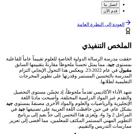
اتصل بنا
قدم الآن
العودة إلى النظرة العامة
الملخص التنفيذي
حققت مدرسة الرسالة الدولية الخاصة للعلوم تقييماً عاماً للفاعلية
بمستوى
جيد
، مما يمثل تحسناً ملحوظاً مقارنةً بتقييمها السابق
مقبول
في عام 2022-23. ويعكس هذا التحول الإيجابي التزام
المدرسة بالتحسين المستمر وقدرتها على تطوير المخرجات
التعليمية لطلابها.
شهد الأداء الأكاديمي تقدماً ملحوظاً، إذ تحسّن مستوى التحصيل
والتقدم عبر المواد الدراسية المختلفة. وأصبحت مادتا اللغة
الإنجليزية والرياضيات والعلوم والمواد الأخرى مصنفةً بمستوى
جيد
بشكل عام، في حين حافظت اللغة العربية على تصنيفها
جيد
في
المراحل 2 و3 و4. ويُعزى هذا التحسن إلى حدٍّ بعيد إلى برنامج
التطوير المهني المستمر المكثف للمعلمين، مما أفضى إلى تعزيز
ممارسات التدريس والتقييم.