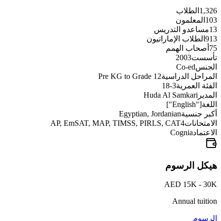
1,326
الطلاب
103
المعلمون
13
مساعدو التدريس
913
الطلاب الإماراتيون
75
أصحاب الهمم
تأسست
2003
الجنس
Co-ed
المراحل الدراسية
Pre KG to Grade 12
الفئة العمرية
3-18
المدير
Huda Al Samkari
اللغة
["English"]
أكبر جنسية
Egyptian, Jordanian
الامتحانات
AP, EmSAT, MAP, TIMSS, PIRLS, CAT4
الاعتماد
Cognia
هيكل الرسوم
AED 15K - 30K
Annual tuition
الرسوم