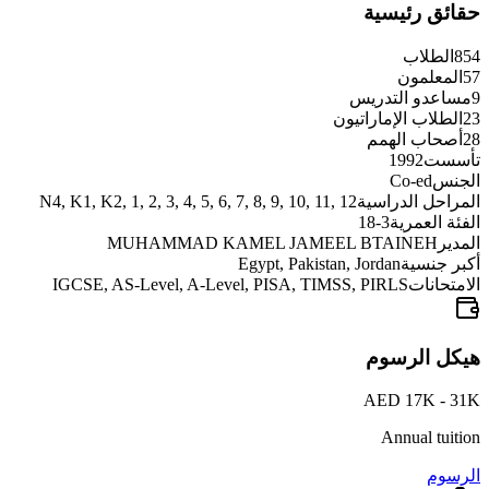
حقائق رئيسية
854
الطلاب
57
المعلمون
9
مساعدو التدريس
23
الطلاب الإماراتيون
28
أصحاب الهمم
تأسست
1992
الجنس
Co-ed
المراحل الدراسية
N4, K1, K2, 1, 2, 3, 4, 5, 6, 7, 8, 9, 10, 11, 12
الفئة العمرية
3-18
المدير
MUHAMMAD KAMEL JAMEEL BTAINEH
أكبر جنسية
Egypt, Pakistan, Jordan
الامتحانات
IGCSE, AS-Level, A-Level, PISA, TIMSS, PIRLS
هيكل الرسوم
AED 17K - 31K
Annual tuition
الرسوم