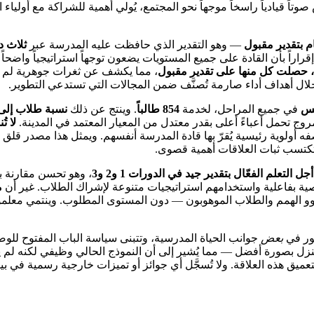
 قيادياً راسخاً موجهاً نحو المجتمع، يُولي أهمية للشراكة مع أولياء
— وهو التقدير الذي حافظت عليه المدرسة عبر
ثلاث دورات تف
إقراراً بأن القادة على جميع المستويات يضعون توجهاً استراتيجياً واض
ة، حصلت كل منها على تقدير مقبول
، مما يكشف عن ثغرات جوهرية لم تُ
خلال أهداف أداء صارمة تُصنَّف ضمن المجالات التي تستدعي التطوير.
في جميع المراحل، لخدمة
854 طالباً
. وينتج عن ذلك
نسبة طلاب إلى مع
ج تحمل أعباءً أعلى بقدر معتدل من المعيار المعتمد في المدينة.
لا ت
 أولوية رئيسية يُقرّ بها قادة المدرسة أنفسهم. ويمثل هذا مصدر قلق بالغ
ث تكتسب ثبات العلاقات أهمية قصوى.
 التعلم الفعّال بتقدير جيد في الدورات 1 و2 و3
، وهو تحسن مقارنة 
صصية بفاعلية واستخدامهم استراتيجيات متنوعة لإشراك الطلاب. غير أن
م
ذوو الهمم والطلاب الموهوبون — دون المستوى المطلوب. وينتمي معل
مور في
بعض
جوانب الحياة المدرسية، وتتبنى سياسة الباب المفتوح للوصو
نزل بصورة أفضل — مما يُشير إلى أن النموذج الحالي وظيفي لكنه لم ي
عميق هذه العلاقة. ولا تُسجَّل أي جوائز أو تميزات خارجية رسمية في بيا