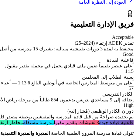
العودة إلى النظرة العامة
فريق الإدارة التعليمية
Acceptable
تقدير ADEK إرتقاء (2024–25)
محتفظ به لمدة 3 دورات تفتيشية متتالية؛ تشترك 15 مدرسة من أصل 105 مدارس ذات المناهج البريطانية في أبوظبي في هذا التقدير
Good
فاعلية القيادة
أعلى عنصر تقييماً ضمن ملف قيادي يحمل في مجمله تقدير مقبول
1:15
نسبة الطلاب إلى المعلمين
أعلى من متوسط المدارس الخاصة في أبوظبي البالغ 1:13.6 — أعباء فصلية أكبر بقدر معتدل من المعيار المعتمد في المدينة
57
الكادر التدريسي
إضافة إلى 9 مساعدي تدريس يدعمون 854 طالباً من مرحلة رياض الأطفال حتى الصف الثاني عشر
High
دوران الكادر الوظيفي (مُشار إليه)
تم تحديده صراحةً من قِبل قادة المدرسة والمفتشين بوصفه مصدر قلق 
فاعلية قيادة جيدة
3 تفتيشات بتقدير مقبول
مدرسة مستقلة
مخاطر ارتفا
تتولى قيادة مدرسة المروج العلمية الخاصة
المديرة والمديرة التنفيذي