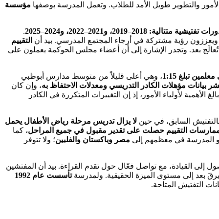
 الأمور والتطوير طويل الأمد للطلاب. وتعمل المدرسة بوصفها
مؤسسة
تيشية متتالية: 2018–2019، و2021–2022، و2024–2025
.
حاً ويعززون رؤية مشتركة في أرجاء المجتمع المدرسي. بيد أن
التقييم
عالَج بعد. وتجدر الإشارة إلى أن أعضاء مجلس الحوكمة يعملون على
لمين تبلغ 1:15
، وهي أعلى قليلاً من متوسط مدارس أبوظبي
ُنشر بيانات مؤهلات الكادر التدريسي ومعدلات الاحتفاظ به
، وإن كان
 الأهمية لأولياء الأمور، إذ إن التغييرات المتكررة في الكادر
بالتفتيش السابق، في حين
لا يزال تدريس مرحلة رياض الأطفال يحمل
مارسات التقييم حصلت على تقدير مقبول في جميع المراحل
، كما
مو المدرسة في معظمهم إلى
مصر وباكستان والفلبين
؛ ولا تتوفر
ل إلى القيادة، مع تواصل فعّال حول تقدم القراءة. بيد أن المفتشين
رقَ بعد إلى مستوى الميزة الحقيقية. ولمدرسة
تأسست عام 1992
نات التفتيش المتاحة.