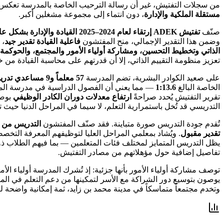
من سجلات التفتيش، غير أن رسالة الترحيب الخاصة بالمدرسة تعكس صوتاً
مستقلة الملكية والإدارة
، دون انتماء إلى مجموعة مشغلين أكبر.
صنّف
تفتيش ADEK إرتقاء لعام 2024–2025 القيادة والإدارة بشكل عام بتقدير مقبول
وضمن هذا التقدير الإجمالي، منح المفتشون
فاعلية القيادة تقدير جيد
، 
الذاتي وتخطيط التحسين، ومشاركة أولياء الأمور والمجتمع، والحوكم
تعزيز منظومة التقييم الذاتي، إلا أن قدرتهم على محاسبة القيادة من 
على صعيد الكوادر البشرية، تضم المدرسة
57 معلماً و9 مساعدي تدريس
الخاصة البالغ
1:13.6
— مما يعني أن الفصول الدراسية في مدرسة المرو
تقرير التفتيش يُحدد صراحةً
ارتفاع معدلات دوران الكادر الوظيفي
بوصفه
التدريسي قد تُخل باستمرارية التعلم، لا سيما في المراحل الدنيا حي
تُقدم جودة التدريس صورة متباينة. فقد صنّف المفتشون
التدريس من أجل
تقدير مقبول
. ويُشاد بمعلمي المراحل العليا لتوظيفهم المعرفة التخ
يظل التدريس المتمايز لمختلف فئات المتعلمين — بما فيهم الطلاب 
تفاصيل إضافية حول مؤهلاتهم من مصادر التفتيش.
توصف مشاركة أولياء الأمور بأنها جزئية: إذ تُشرك المدرسة أولياء الأ
يوصون بتوسيع دور الشراكة مع الأسر لتمكينها من دعم التعلم في الم
وتخدم مجتمعاً متماسكاً في مدينة محمد بن زايد، ثمة إمكانية واضحة لت