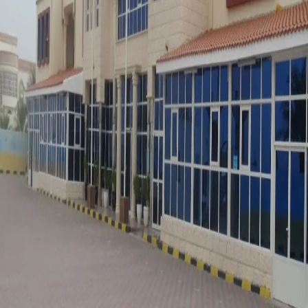
ابحث عن مدارس
1
مدرسة
إعادة تعيين
مدرسة عالية الدولية
العين , الظاهر
التقييم
ضعيف
الرسوم
AED
10,000
-
23,000
المنهج
أمريكي
1
schools on map
of
1