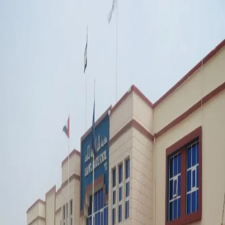
edcare
.ae
الرئيسية
تواصل المدارس
ابحث عن مدارس
الحضانات
المقالات
وظائف
اتصل
بنا
تسجيل الدخول
إنشاء حساب
English
1
مدرسة
الفلاتر
الرسوم
220,000 - 0
بحث
إعادة تعيين