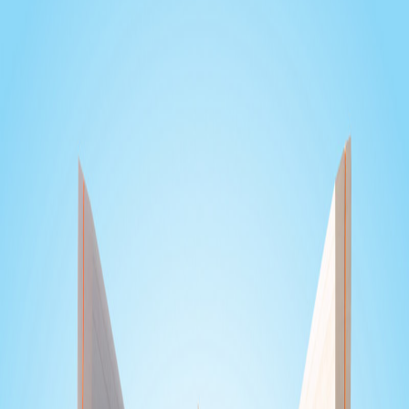
مدرسة دلهي الخاصة - فرع عجمان الطلة 2
عجمان , التلة 2
التقييم
غير متوفر
الرسوم
AED
7,800
-
13,800
المنهج
CBSE
مدرسة بيس كريتيف البريطانية عجمان