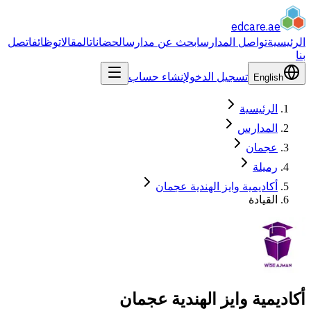
edcare
.ae
الرئيسية
تواصل المدارس
ابحث عن مدارس
الحضانات
المقالات
وظائف
اتصل
بنا
تسجيل الدخول
إنشاء حساب
English
الرئيسية
المدارس
عجمان
رميلة
أكاديمية وايز الهندية عجمان
القيادة
أكاديمية وايز الهندية عجمان