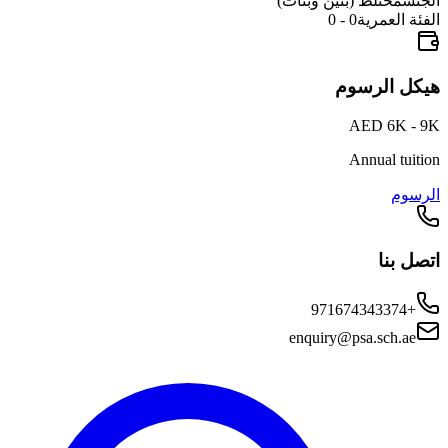
الجنس
مختلط (بنين وبنات)
الفئة العمرية
0 - 0
هيكل الرسوم
AED 6K - 9K
Annual tuition
الرسوم
اتصل بنا
+971674343374
enquiry@psa.sch.ae