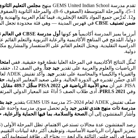
تقدم مدرسة GEMS United Indian School منهج
مجلس التعليم الثانوي ال
1–5)، والمرحلة المتوسطة (الصفوف 6–8)، والمرحلة الثانوية (الصفوف 9–12). المدرسة معتمدة من CBSE وحاصلة على موافقة
و12. تُدرَّس جميع المواد باللغة الإنجليزية، فيما تُقدَّم العربية والهندية والمالايالامية بوصفها لغات إضافية. وتبرز GEMS UIS بين مدارس المنهج الهندي في أبوظبي بوصفها
ضمن تصنيف CBSE
في فهرس المدينة — وهي فئة محدودة تجعل المقارنة
أبرز ما يميز المدرسة أكاديمياً هو كونها
أول مدرسة CBSE في العالم تحصل على اعتماد HPL للمدارس ذات المستوى العالمي
دولياً، المُدمَج في المناهج الأكاديمية والرعاية التربوية والتعلم القائ
الدراسية التقليدية. ويحتل التعلم القائم على الاستفسار والمشاريع 
دولية.
تُمثِّل النتائج الأكاديمية في المرحلة العليا نقطة قوة حقيقية. ففي
امتحانات CBSE للصف 10 ل
الرياضيات والعلوم والعربية على تقدير
جيد جداً
. وفي الصف 12، حققت اللغة الإنجليزية وعلم الأحياء نتائج
والفيزياء والكيمياء والمحاسبة على تقدير
جيد
. وأكد تفتيش ADEK لعام 2024–25 أن
الذي حسَّن تقديره في الدورة الحالية. وعلى صعيد المعايير الدولية،
حققت
PISA. غير أن
محو الأمية الرياضية في PISA 2022 سجَّل 489.7 مقابل هدف 517.7
وفي
PIRLS 2021
، أدى طلاب الصف 5 أداءً عند المعيار الدولي المرتفع، فيما صنَّف
صنَّف تفتيش ADEK لعام 2024–25 مدرسة GEMS UIS بتقدير
جيد بش
مدرسة ذات منهج هندي تقدير جيد
ولم تحصل سوى مدرسة واحدة على تقدير
وأشار المفتشون إلى أن
الصحة والسلامة، بما فيها الحماية والرعاية
بتعزيز المهارات الرياضية الأساسية، وتوظيف أكثر دقة لبيانات التقييم، 
سيما في المرحلتين الثالثة والرابعة — يحتاج إلى طاقة استيعابية أك