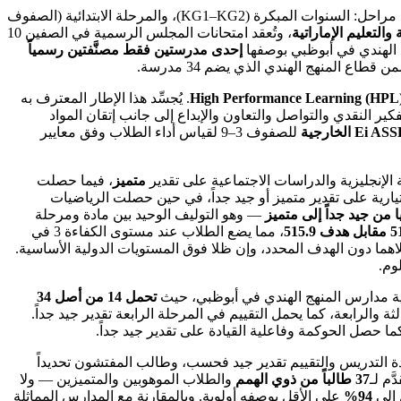
، عبر أربع مراحل: السنوات المبكرة (KG1–KG2)، والمرحلة الابتدائية (الصفوف
 والتعليم الإماراتية
، وتُعقد امتحانات المجلس الرسمية في الصفين 10
إحدى مدرستين فقط مصنَّفتين رسمياً
المنهج الهندي الذي يضم 34 مدرسة.
High Performance Learning (HPL
. يُجسِّد هذا الإطار المعترف به
تفكير النقدي والتواصل والتعاون والإبداع إلى جانب إتقان المواد
للصفوف 3–9 لقياس أداء الطلاب وفق معايير
الإنجليزية والدراسات الاجتماعية على تقدير
متميز
، فيما حصلت
ارية على تقدير متميز أو جيد جداً، في حين حصلت الرياضيات
ا من جيد جداً إلى متميز
— وهو التوليف الوحيد بين مادة ومرحلة
، مما يضع الطلاب عند مستوى الكفاءة 3 في
ما دون الهدف المحدد، وإن ظلا فوق المستويات الدولية الأساسية.
تحمل 14 من أصل 34
والرابعة، كما يحمل التقييم في المرحلة الرابعة تقدير جيد جداً.
ا حصل الحوكمة وفاعلية القيادة على تقدير جيد جداً.
ي الأبرز للمدرسة: إذ يحمل التحصيل وجودة التدريس والتقييم تقدير جيد فحسب، وطالب المفتشون تحديداً
ّم لـ
37 طالباً من ذوي الهمم
والطلاب الموهوبين والمتميزين — ولا
 إلى
94%
على الأقل بوصفه أولوية. وبالمقارنة مع المدارس المماثلة