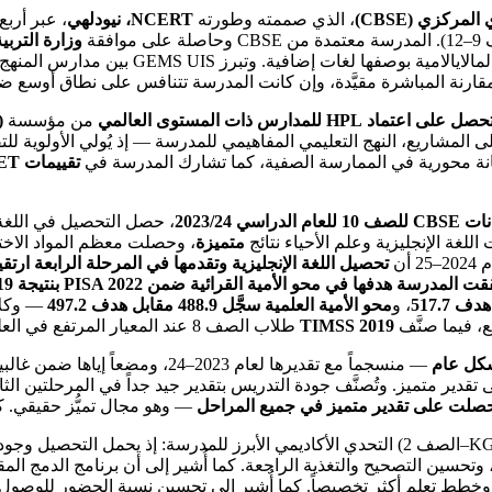
مركزي (CBSE)
، الذي صممته وطورته
NCERT، نيودلهي
وزارة التربية
 المباشرة مقيَّدة، وإن كانت المدرسة تتنافس على نطاق أوسع ضمن قطاع 
من مؤسسة
)
م على المشاريع، النهج التعليمي المفاهيمي للمدرسة — إذ يُولي الأولوية لل
مكانة محورية في الممارسة الصفية، كما تشارك المدرسة في
تقييمات Ei ASSET الخارجية
لعام الدراسي 2023/24
، حصل التحصيل في اللغة 
متميزة
، وحصلت معظم المواد الاختي
تحصيل اللغة الإنجليزية وتقدمها في المرحلة الرابعة ارتقي
 المدرسة هدفها في محو الأمية القرائية ضمن PISA 2022 بنتيجة 519 مقابل هدف 515.9
، و
محو الأمية العلمية سجَّل 488.9 مقابل هدف 497.2
— وكلاه
TIMSS 2019
طلاب الصف 8 عند المعيار المرتفع في العلوم.
كل عام
— منسجماً مع تقديرها لعام 2023–24، ومضعاً إياها ضمن غالبية مدارس المنهج الهندي في أبوظبي، حيث
 متميز. وتُصنَّف جودة التدريس بتقدير جيد جداً في المرحلتين الثالثة 
، حصلت على تقدير متميز في جميع المراحل
— وهو مجال تميُّز حقيقي. كم
رصد المفتشون عدة مجالات تستدعي الاهتمام. تظل المرحلة الأولى (KG–الصف 2) التحدي الأكاديم
وتحسين التصحيح والتغذية الراجعة. كما أُشير إلى أن برنامج الدمج المقدَ
بر وخطط تعلم أكثر تخصيصاً. كما أُشير إلى تحسين نسبة الحضور للوصول