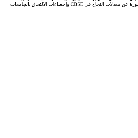
التي تقدم مناهج هندية في أبوظبي، يُمثِّل اعتماد HPL ومشاركة GEMS UIS في PISA عاملاً تمييزياً ذا قيمة، غير أن غياب بيانات تفصيلية منشورة عن معدلات النجاح في CBSE وإحصاءات الالتحاق بالجامعات