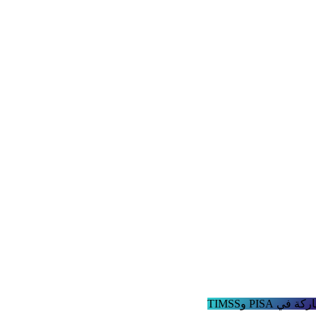
 في PISA وTIMSS