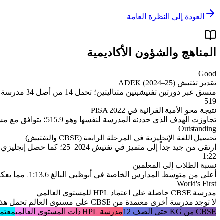
العودة إلى النظرة العامة
المناهج والشؤون الأكاديمية
Good
تقدير تفتيش ADEK (2024–25)
متسق عبر دورتين تفتيشيتين متتاليتين؛ تحمل 14 من أصل 34 مدرسة ذات منهج هندي في أبوظبي تقدير جيد
519
نتيجة محو الأمية القرائية في PISA 2022
تجاوزت الهدف الذي حددته المدرسة لنفسها وهو 515.9؛ يتوافق مع مستوى الكفاءة 3 في PISA
Outstanding
تحصيل اللغة الإنجليزية في المرحلة الرابعة (CBSE والتفتيش)
ارتقى من جيد جداً إلى متميز في تفتيش 2024–25؛ كما حصل إنجليزي الصف 10 في CBSE على تقدير متميز في العام الدراسي 2023/24
1:22
نسبة الطلاب إلى المعلمين
أعلى من متوسط المدارس الخاصة في أبوظبي البالغ 1:13.6، مما يعكس توجه المدرسة نحو الاستيعاب الكبير والرسوم ذات القيمة المناسبة
World's First
مدرسة CBSE حاصلة على اعتماد HPL للمستوى العالمي
لا توجد مدرسة أخرى معتمدة من CBSE على مستوى العالم تحمل هذا التصنيف من High Performance Learning
CBSE من KG حتى الصف 12
مدرسة HPL ذات المستوى العالمي
معتمد