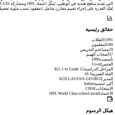
يُقيِّد القدرة على إجراء تقييم مقارن شامل. [مفقود: نسب مئوية تفصيلية لمعدلات النجاح في BSE
حقائق رئيسية
3,991
الطلاب
180
المعلمون
29
مساعدو التدريس
37
أصحاب الهمم
تأسست
1990
الجنس
Co-ed
المراحل الدراسية
KG 1 to Grade 12
الفئة العمرية
3-18
المدير
KOLLAVANA GEORGE
أكبر جنسية
Indian
الامتحانات
CBSE
الاعتماد
HPL World Class school award
هيكل الرسوم