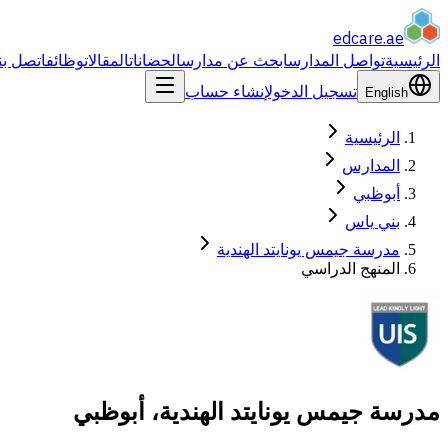
edcare
.ae
الرئيسية
تواصل المدارس
ابحث عن مدارس
الحضانات
المقالات
وظائف
اتصل بن
تسجيل الدخول
إنشاء حساب
English
الرئيسية
المدارس
أبوظبي
بني ياس
مدرسة جيمس يونايتد الهندية
المنهج الدراسي
مدرسة جيمس يونايتد الهندية، أبوظبي