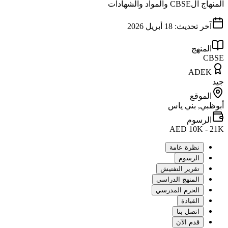
المنهاج الCBSE والمواد والشهادات
آخر تحديث:
18 أبريل 2026
المنهج
CBSE
ADEK
جيد
الموقع
أبوظبي, بني ياس
الرسوم
AED 10K - 21K
نظرة عامة
الرسوم
تقرير التفتيش
المنهج الدراسي
الحرم المدرسي
القيادة
اتصل بنا
قدم الآن