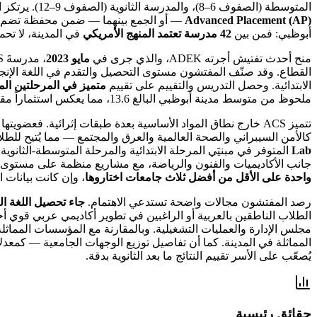
المتوسطة (الصفوف 6–8)، والمدرسة الثانوية (الصفوف 9–12). يرتكز البرنامج على إطار أكاديمي صارم يُعدّ الطلاب للالتحاق بالجامعات، إذ يتاح لطلاب المرحلة الثانوية الاختيار بين
Advanced Placement (AP)
— أو الجمع بينهما — ضمن محفظة تضم 
أبوظبي: فمن بين
42 مدرسة تعتمد المنهج الأمريكي
في المدينة، لا ت
منح أحدث تفتيش أجرته ADEK، والذي جرى في
مايو 2023
، مدرسةَ ACS
القطاع. وقد صنّف المفتشون مستوى التحصيل والتقدم في اللغة الإنج
الابتدائية. وحصل التدريس والتقييم على تقييم
متميز في المرحلتين الم
ملحوظ من متوسط مدينة أبوظبي البالغ 13.6، مما يعكس استثماراً مقصوداً في الطاقة التدريسية.
تتميز ACS خارج نطاق المواد الأساسية بعدة طبقات إثرائية. فعضويتها في
كالأمن السيبراني والصحة العالمية والعرق والمجتمع — مما يُتيح لل
Lab
المتوفر في مبنيَي المرحلة الابتدائية والمرحلة المتوسطة-الثانوية، 
جانب الأكاديميات والفنون والرياضة، مع مشاريع منظمة على مستوى ال
واحدة على الأقل من أفضل ثلاث جامعات اختاروها
، وإن كانت بيانات
رصد المفتشون مجالات واضحة تستدعي الاهتمام.
جاء تحصيل اللغة الع
الطلاب الناطقين بالعربية أو الراغبين في تطوير أكاديمي عربي قوي أخ
المماثلة في المدينة. كما أن تفاصيل توزيع الوجهات الجامعية — كمعدلات القبول في أفضل 50 جامعة أم
يُصعّب على الأسر تقييم النتائج ما بعد الثانوية بدقة.
حقائق رئيسية