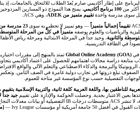
أكثر من
100 برنامج أكاديمي
حمل سوى مدرسة واحدة
تقييم متميز من ADEK
، وهي ACS.
تقييماً إجمالياً متميزاً
— وهو تمييز لا تحظى به سوى
23 مدرسة من أصل 233 مدرسة خاصة في أبوظبي
ليزية والرياضيات والعلوم بوصفه
متميزاً في كلٍّ من المرحلة المتوسطة 
توسطة والثانوية
، وجيد جداً في المرحلة الابتدائية ومرحلة رياض الأطفال.
Global Online Academy (GOA)
تمتد بالمنهج إلى مقررات اختيار
طلاب متابعة دراسة مجالات اهتمامهم للحصول على اعتماد أكاديمي يتجاو
الروبوتيكا والبرمجة والذكاء الاصطناعي والتعلم الآلي والواقع الافتراضي
صفوف تبلغ ذروتها في تجارب دولية غامرة في الصف الثامن. وتعكس نتا
 الوجهات التفصيلية حسب نوع المؤسسة غير متاحة للعموم.
ربية للناطقين بها، واللغة العربية كلغة ثانية، والتربية الإسلامية بتقيي
ذها بعين الاعتبار بجدية. وحصلت الحوكمة والإدارة على تقييم
جيد جداً ل
ريكية أو مؤسسات Ivy League —
[م