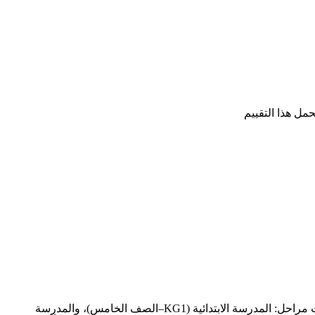
، موزعةً على ثلاث مراحل: المدرسة الابتدائية (KG1–الصف الخامس)، والمدرسة