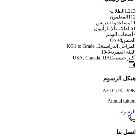
1,213
الطلاب
112
المعلمون
11
مساعدو التدريس
61
الطلاب الإماراتيون
7
أصحاب الهمم
الجنس
Co-ed
المراحل الدراسية
KG1 to Grade 12
الفئة العمرية
3-18
أكبر جنسية
USA, Canada, UAE
هيكل الرسوم
AED 57K - 99K
Annual tuition
الرسوم
اتصل بنا