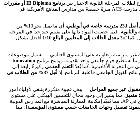
برنامج IB Diploma
أو
مقررات
. يمنح هذا النموذج ذو المسارين المزدوجين مدرسة ACS ميزةً حقيقيةً بين مدارس المناهج الأمريكية في
، أي ما يمثل نحو 10% من
والثانوية
، فيما حصلت المواد ذاتها على تقييم جيد جداً في المرحلة
 كما يُعدّ
معدل الطلاب إلى المعلمين البالغ 1:10
أفضل بشكل
ية غير متزامنة وتعاونية على المستوى العالمي — تشمل موضوعات
ز ما تستطيع حرم جامعي واحد تقديمه. ويدمج برنامج
Innovation
 في التجربة الأكاديمية. كما يُعدّ
التعلم الخدمي
ركيزةً رابعة إلى
ئج القبول الجامعي فاعلية البرنامج: إذ
قُبل 87% من الطلاب في
م مقبول عبر جميع المراحل
— وهي فجوة متكررة ينبغي لأولياء أمور
ا متميز
، مما يشير إلى وجود مجال للتحسين الهيكلي على مستوى
مجلس الإدارة والعمليات التشغيلية. وبالمقارنة مع المؤسسات المماثلة، لا تنشر ACS متوسطات درجات IB التفصيلية أو بيانات معدلات النجاح في AP، مما يُقيّد إمكانية المقارنة المباشرة مع المدارس الدولية
فقود: تفصيل وجهات الجامعات حسب مستوى المؤسسة]
، مما