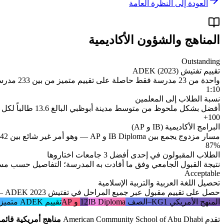
العودة إلى النظرة العامة
المناهج والشؤون الأكاديمية
Outstanding
تقييم تفتيش ADEK (2023)
واحدة من 23 مدرسة فقط حاصلة على تقييم متميز من بين 233 مدرسة خاصة في أبوظبي — والمدرسة الوحيدة ذات المنهج الأمريكي التي تحمل هذا التقييم
1:10
نسبة الطلاب إلى المعلمين
أفضل بشكل ملحوظ من متوسط مدينة أبوظبي البالغ 13.6 طالباً لكل معلم
100+
البرامج الأكاديمية (IB و AP)
مسار مزدوج يجمع بين IB Diploma و AP — وهو أمر غير شائع بين 42 مدرسة تعتمد المنهج الأمريكي في أبوظبي
87%
الطلاب المقبولون في إحدى أفضل 3 جامعات اختاروها
نتيجة القبول الجامعي وفق ما أفادت به المدرسة؛ التفاصيل حسب م
Acceptable
تحصيل اللغة العربية والتربية الإسلامية
حصل على تقييم مقبول عبر جميع المراحل في تفتيش ADEK 2023 — دون مستوى أداء المدرسة المتميز في المواد الأساسية
المنهج الأمريكي KG1–الصف 12
IB Diploma و AP
تقييم ADEK متميز
تقدم American Community School of Abu Dhabi
مناهج أمريكية قائمة