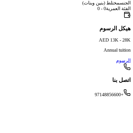
الجنس
مختلط (بنين وبنات)
الفئة العمرية
0 - 0
هيكل الرسوم
AED 13K - 28K
Annual tuition
الرسوم
اتصل بنا
+97148856600