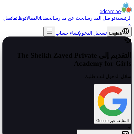
edcare
.ae
الرئيسية
تواصل المدارس
ابحث عن مدارس
الحضانات
المقالات
وظائف
اتصل
بنا
تسجيل الدخول
إنشاء حساب
English
التقديم إلى The Sheikh Zayed Private
Academy for Girls
سجّل الدخول لبدء طلبك
المتابعة عبر Google
أو